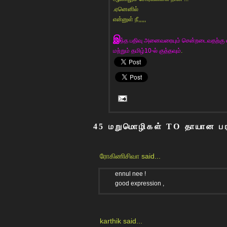
.ஏனெனில்
என்னுள் நீ,,,,,
இ
ந்த பதிவு அனைவரையும் சென்றடைவதற்கு எ
மற்றும் தமிழ்10-ல் குத்தவும்
.
45 மறுமொழிகள் TO தாயான பர
ரோகிணிசிவா
said...
ennul nee !
good expression ,
karthik
said...