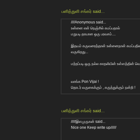
பனித்துளி சங்கர்
said...
////Anonymous said...
உன்னை என் நெஞ்சில் சுமப்பதால்
மறுபடி தாயான ஒரு பரவசம்....
இத‌ய‌ம் கருவரைத்தான் உன்னைநான் சும‌ப்ப‌தின
வ‌ருகிற‌து...
மற்றப்படி ஒரு நல்ல காதலியின் உள்ளத்தின் வெளி
வாங்க Pon Vijai !
தொடர் வருகைக்கும் , கருத்துக்கும் நன்றி !
பனித்துளி சங்கர்
said...
/////இளமுருகன் said...
Nice one Keep write up//////