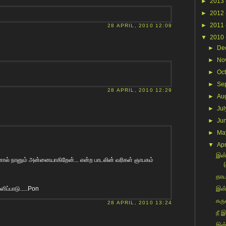
►
2013
►
2012
►
2011
28 APRIL, 2010 12:09
▼
2010
►
De
►
No
►
Oc
►
Se
28 APRIL, 2010 12:29
►
Au
►
Jul
►
Ju
►
Ma
▼
Apr
இன்
ால் நானும் அன்னையாகிறேன்... என்ற‌ பாட‌லின் வ‌ரிக‌ள் ஞாப‌க‌ம்
(
தாய
ிப்பாடு.....Pon
இன்
கரு
28 APRIL, 2010 13:24
நீ இ
இன்