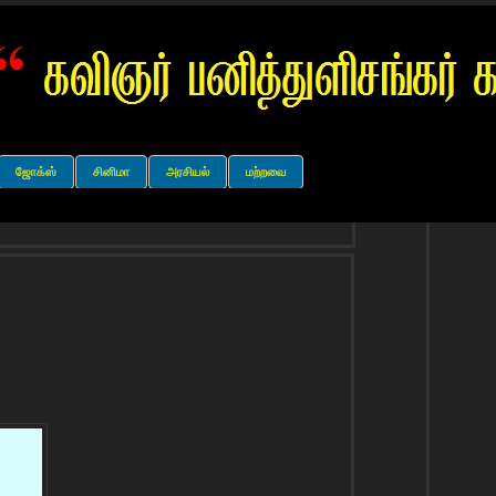
ஜோக்ஸ்
சினிமா
அரசியல்
மற்றவை