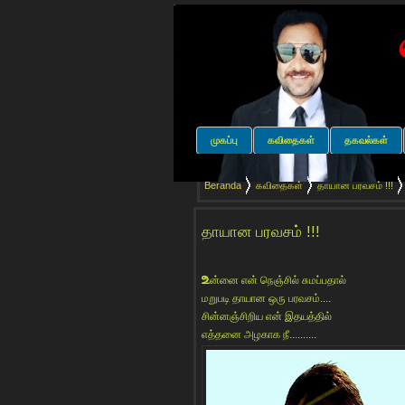
முகப்பு
கவிதைகள்
தகவல்கள்
Beranda
கவிதைகள்
தாயான பரவசம் !!!
தாயான பரவசம் !!!
உ
ன்னை என் நெஞ்சில் சுமப்பதால்
மறுபடி தாயான ஒரு பரவசம்....
சின்னஞ்சிறிய என் இதயத்தில்
எத்தனை அழகாக நீ..........