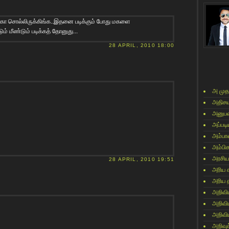
அழகா சொல்லிருக்கிங்க..இதனை படிக்கும் போது மகளை
் மீண்டும் படிக்கத் தோனுது...
28 APRIL, 2010 18:00
அ முத
அதிசய
அனுபவ
அப்படி
அம்பா
அம்பி
அரசிய
28 APRIL, 2010 19:51
அரிய 
அரிய 
அறிவி
அறிவி
அறிவி
அறிவுக