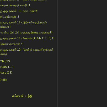
ைவுகள் சுமக்கும் கைதி !!!
ு ஒரு தகவல் 13 - சுறா , சுறா !!!
றிடமாய் நான் !!!
று ஒரு தகவல் 12 -அதிசயம் மருந்தாகும்
ாம்புகள் !
ை ரம்பா டும் டும் முடிந்தது இன்று முடிந்தது !!!
று ஒரு தகவல் 11 - கேன்சர் ( C A N C E R ) !!!
ம்போன கனவுகள் !!!
று ஒரு தகவல் 10 - "கேள்வி நாயகன்"சாக்ரடீஸ்
மரணத...
rch
(22)
bruary
(12)
nuary
(18)
(455)
எம்மைப் பற்றி