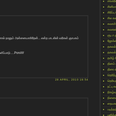
சங்கர
சினிம
சிரிப்பு
சில ச
சுவாமி
சுவார
சூடா க
ால் நானும் அன்னையாகிறேன்... என்ற‌ பாட‌லின் வ‌ரிக‌ள் ஞாப‌க‌ம்
ஜோக்ஸ
தகவல்
தகவல்
ப்பாடு.....Pon/////
தமிழ் 
தினம்
திரை 
தெரிந
28 APRIL, 2010 19:54
தெரிய
நட்பு
நிகழ்வ
நினைவ
நையாண
படித்தத
பனித்