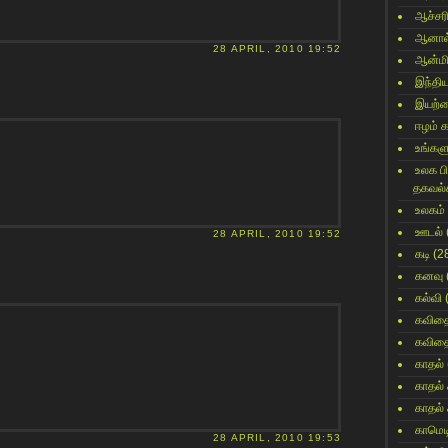
ஆச்சர
ஆனால
28 APRIL, 2010 19:52
ஆன்மி
இந்தி
இயற்
ஈழம் 
உங்களு
உலக ப
தகவல்
உலகம்
ஊடல்
28 APRIL, 2010 19:52
கடி
(2
கனவு
கல்வி
கவித
கவித
காதல்
காதல்
காதல்
காமெட
28 APRIL, 2010 19:53