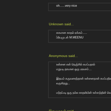
oh.......very nice
Unknown
said...
சுகமான காதல் ஏக்கம்......
ப்ரியமுடன் M.MEENU
Anonymous said...
உன்னை என் நெஞ்சில் சுமப்பதால்
மறுபடி தாயான ஒரு பரவசம்....
இத‌ய‌ம் கருவரைத்தான் உன்னைநான் சும‌ப்ப‌தின
வ‌ருகிற‌து...
மற்றப்படி ஒரு நல்ல காதலியின் உள்ளத்தின் வெள
இளமுருகன்
said...