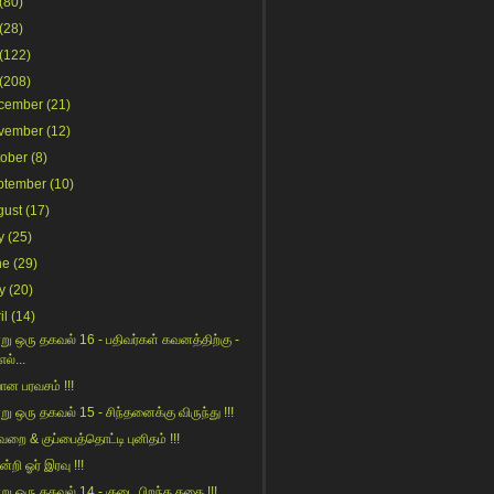
(80)
(28)
(122)
(208)
cember
(21)
vember
(12)
tober
(8)
ptember
(10)
gust
(17)
y
(25)
ne
(29)
y
(20)
il
(14)
று ஒரு தகவல் 16 - பதிவர்கள் கவனத்திற்கு -
எல்...
ான பரவசம் !!!
று ஒரு தகவல் 15 - சிந்தனைக்கு விருந்து !!!
வறை & குப்பைத்தொட்டி புனிதம் !!!
ன்றி ஓர் இரவு !!!
று ஒரு தகவல் 14 - குடை பிறந்த கதை !!!