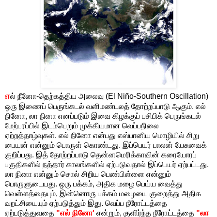
எ
ல் நீனோ-தெற்கத்திய அலைவு (El Niño-Southern Oscillation)
ஒரு இணைப் பெருங்கடல் வளிமண்டலத் தோற்றப்பாடு ஆகும். எல்
நினோ, லா நினா எனப்படும் இவை கிழக்குப் பசிபிக் பெருங்கடல்
மேற்பரப்பில் இடம்பெறும் முக்கியமான வெப்பநிலை
ஏற்றத்தாழ்வுகள். எல் நினோ என்பது எஸ்பானிய மொழியில் சிறு
பையன் என்னும் பொருள் கொண்டது. இப்பெயர் பாலன் யேசுவைக்
குறிப்பது. இத் தோற்றப்பாடு தென்னமெரிக்காவின் கரையோரப்
பகுதிகளில் நத்தார் காலங்களில் ஏற்படுவதால் இப்பெயர் ஏற்பட்டது.
லா நினா என்னும் சொல் சிறிய பெண்பிள்ளை என்னும்
பொருளுடையது. ஒரு பக்கம், அதிக மழை பெய்ய வைத்து
வெள்ளத்தையும், இன்னொரு பக்கம் மழையை குறைத்து அதிக
வறட்சியையும் ஏற்படுத்தும் இது. வெப்ப நீரோட்டத்தை
ஏற்படுத்துவதை
"எல் நினோ'
என்றும், குளிர்ந்த நீரோட்டத்தை
"லா