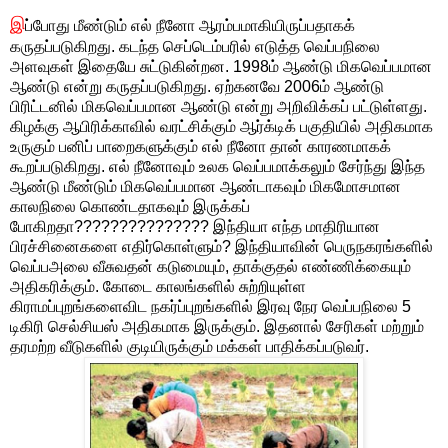
இ
ப்போது மீண்டும் எல் நீனோ ஆரம்பமாகியிருப்பதாகக்
கருதப்படுகிறது. கடந்த செப்டெம்பரில் எடுத்த வெப்பநிலை
அளவுகள் இதையே சுட்டுகின்றன. 1998ம் ஆண்டு மிகவெப்பமான
ஆண்டு என்று கருதப்படுகிறது. ஏற்கனவே 2006ம் ஆண்டு
பிரிட்டனில் மிகவெப்பமான ஆண்டு என்று அறிவிக்கப் பட்டுள்ளது.
கிழக்கு ஆபிரிக்காவில் வரட்சிக்கும் ஆர்க்டிக் பகுதியில் அதிகமாக
உருகும் பனிப் பாறைகளுக்கும் எல் நீனோ தான் காரணமாகக்
கூறப்படுகிறது. எல் நீனோவும் உலக வெப்பமாக்கலும் சேர்ந்து இந்த
ஆண்டு மீண்டும் மிகவெப்பமான ஆண்டாகவும் மிகமோசமான
காலநிலை கொண்டதாகவும் இருக்கப்
போகிறதா??????????????? இந்தியா எந்த மாதிரியான
பிரச்சினைகளை எதிர்கொள்ளும்? இந்தியாவின் பெருநகரங்களில்
வெப்பஅலை வீசுவதன் கடுமையும், தாக்குதல் எண்ணிக்கையும்
அதிகரிக்கும். கோடை காலங்களில் சுற்றியுள்ள
கிராமப்புறங்களைவிட நகர்ப்புறங்களில் இரவு நேர வெப்பநிலை 5
டிகிரி செல்சியஸ் அதிகமாக இருக்கும். இதனால் சேரிகள் மற்றும்
தரமற்ற வீடுகளில் குடியிருக்கும் மக்கள் பாதிக்கப்படுவர்.