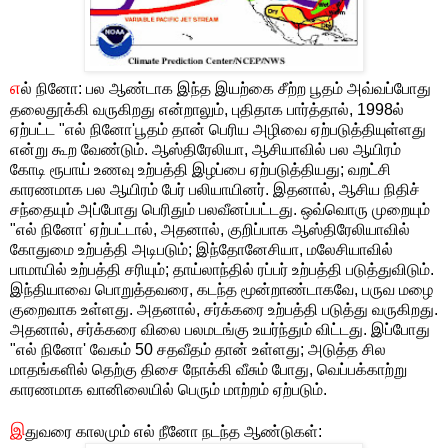
எ
ல் நினோ: பல ஆண்டாக இந்த இயற்கை சீற்ற பூதம் அவ்வப்போது
தலைதூக்கி வருகிறது என்றாலும், புதிதாக பார்த்தால், 1998ல்
ஏற்பட்ட "எல் நினோ'பூதம் தான் பெரிய அழிவை ஏற்படுத்தியுள்ளது
என்று கூற வேண்டும். ஆஸ்திரேலியா, ஆசியாவில் பல ஆயிரம்
கோடி ரூபாய் உணவு உற்பத்தி இழப்பை ஏற்படுத்தியது; வறட்சி
காரணமாக பல ஆயிரம் பேர் பலியாயினர். இதனால், ஆசிய நிதிச்
சந்தையும் அப்போது பெரிதும் பலவீனப்பட்டது. ஒவ்வொரு முறையும்
"எல் நினோ' ஏற்பட்டால், அதனால், குறிப்பாக ஆஸ்திரேலியாவில்
கோதுமை உற்பத்தி அடிபடும்; இந்தோனேசியா, மலேசியாவில்
பாமாயில் உற்பத்தி சரியும்; தாய்லாந்தில் ரப்பர் உற்பத்தி படுத்துவிடும்.
இந்தியாவை பொறுத்தவரை, கடந்த மூன்றாண்டாகவே, பருவ மழை
குறைவாக உள்ளது. அதனால், சர்க்கரை உற்பத்தி படுத்து வருகிறது.
அதனால், சர்க்கரை விலை பலமடங்கு உயர்ந்தும் விட்டது. இப்போது
"எல் நினோ' வேகம் 50 சதவீதம் தான் உள்ளது; அடுத்த சில
மாதங்களில் தெற்கு திசை நோக்கி வீசும் போது, வெப்பக்காற்று
காரணமாக வானிலையில் பெரும் மாற்றம் ஏற்படும்.
இ
துவரை காலமும் எல் நீனோ நடந்த ஆண்டுகள்: