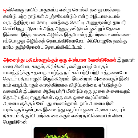
ஒ
வ்வொரு நாடும் பாதுகாப்பு என்று சொல்லி தனது பலத்தை
கண்டு மற்ற நாடுகள் அஞ்சவேண்டும் என்ற அறியாமையால்
வருடத்திற்கு பல கோடி பணத்தை கொட்டி அணுகுண்டு தாயார்
செய்கிறது. ஆனால் அந்த அணுகுண்டுகள் ஒன்றும் தேவை
இல்லை. இந்த உலகை அழிக்க இதுபோன்ற இயற்கை வளங்களை
எப்பொழுது அழிக்கத் தொடங்கினோமோ.. அப்பொழுதே நமக்கு
நாமே குழித்தோண்ட தொடங்கிவிட்டோம் .
அ
னைத்து பதிவர்களுக்கும் ஒரு அன்பான வேண்டுகோள்
இதுநாள்
வரை சினிமா, காதல், கிரிக்கெட், என்று வாழப்போகும்
காலத்திற்க்கு உதவாத வாழ்ந்த நாட்கள் பற்றி பற்றி எத்தனையோ
தொடர் பதிவு எழுதி இருக்கிறோம். இயன்றால் அனைவரும் இனி
நாம் வாழப்போகும் காலத்திற்காக விழிப்புனர்வை ஏற்படுத்தும்
வகையில் இயற்கை அழிவு பற்றி மீண்டும் ஒரு முறை அனைவரும்
தொடர் பதிவு எழுதுங்கள். ஒரு கை ஓசை எழுப்பினால்
அனைவருக்கும் கேட்பது கடினம்தான். நாம் அனைவரின்
கரங்களும் ஒன்றாக இணைந்து எழுப்பும் ஓசை அனைவரையும்
நிச்சயம் திரும்பி பார்க்க வைக்கும் என்ற நம்பிக்கையில் விடை
பெறுகிறேன்