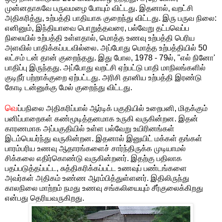
முன்னதாகவே பருவமழை போயும் விட்டது. இதனால், வறட்சி
அதிகரித்து, உற்பத்தி பாதியாக குறைந்து விட்டது. இரு பருவ நிலை:
எனினும், இந்தியாவை பொறுத்தவரை, பல்வேறு தட்பவெப்ப
நிலையில் உற்பத்தி உள்ளதால், மொத்த உணவு உற்பத்தி பெரிய
அளவில் பாதிக்கப்படவில்லை. அப்போது மொத்த உற்பத்தியில் 50
லட்சம் டன் தான் குறைந்தது. இது போல, 1978 - 79ல், "எல் நினோ'
பாதிப்பு இருந்தது. அப்போது வறட்சி ஏற்பட்டு பாதி மாநிலங்களில்
குடிநீர் பற்றாக்குறை ஏற்பட்டது. அரிசி தானிய உற்பத்தி இரண்டு
கோடி டன்னுக்கு மேல் குறைந்து விட்டது.
வெ
ப்பநிலை அதிகரிப்பால் ஆர்டிக் பகுதியில் உறைபனி, மிதக்கும்
பனிப்பாறைகள் கண்மூடித்தனமாக உருகி வருகின்றன. இதன்
காரணமாக அப்பகுதியில் உள்ள பல்வேறு உயிரினங்கள்
இடம்பெயர்ந்து வருகின்றன. இதனால் இனுயிட் மக்கள் தங்கள்
பாரம்பரிய உணவு ஆதாரங்களைச் சார்ந்திருக்க முடியாமல்
சிக்கலை எதிர்கொண்டு வருகின்றனர். இதற்கு பதிலாக
பதப்படுத்தப்பட்ட, சுத்திகரிக்கப்பட்ட உணவுப் பண்டங்களை
அவர்கள் அதிகம் உண்ண ஆரம்பித்துள்ளனர். இதிலிருந்து
காலநிலை மாற்றம் நமது உணவு சங்கலியையும் சீர்குலைக்கிறது
என்பது தெரியவருகிறது.