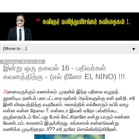
▼
Friday, April 30
இன்று ஒரு தகவல் 16 - பதிவர்கள்
கவனத்திற்கு - (எல் நீனோ EL NINO) !!!
அ
னைவருக்கும் வணக்கம். முதலில் இந்த பதிவை எழுதத்
தூண்டிய நண்பர் பலா பட்டறை ஷங்கர் அவர்களுக்கு என் நன்றி. சரி
இனி விஷயத்திற்கு வருவோம். உலகத்தில் எல்லோரும் உயிர் வாழ
என்ன என்ன தேவை ?. என்னடா இவன் ஏதோ பள்ளிக்கூட
குழந்தையிடம் கேட்பது போல் கேட்கிறானே என்று யாரும் எண்ண
வேண்டாம். காரணம் இருக்கிறது. உங்களால் என்னவென்று
கணிக்க முடிகிறாதா..!!?? சரி நானே சொல்லிவிடுகிறேன்.