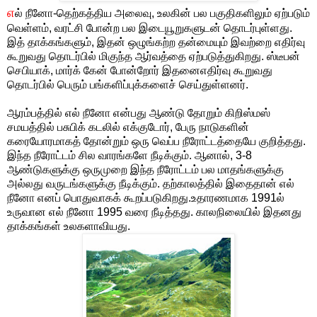
எ
ல் நீனோ-தெற்கத்திய அலைவு, உலகின் பல பகுதிகளிலும் ஏற்படும்
வெள்ளம், வரட்சி போன்ற பல இடையூறுகளுடன் தொடர்புள்ளது.
இத் தாக்கங்களும், இதன் ஒழுங்கற்ற தன்மையும் இவற்றை எதிர்வு
கூறுவது தொடர்பில் மிகுந்த ஆர்வத்தை ஏற்படுத்துகிறது. ஸ்டீபன்
செபியாக், மார்க் கேன் போன்றோர் இதனைஎதிர்வு கூறுவது
தொடர்பில் பெரும் பங்களிப்புக்களைச் செய்துள்ளனர்.
ஆரம்பத்தில் எல் நீனோ என்பது ஆண்டு தோறும் கிறிஸ்மஸ்
சமயத்தில் பசுபிக் கடலில் எக்குடோர், பேரு நாடுகளின்
கரையோரமாகத் தோன்றும் ஒரு வெப்ப நீரோட்டத்தையே குறித்தது.
இந்த நீரோட்டம் சில வாரங்களே நீடிக்கும். ஆனால், 3-8
ஆண்டுகளுக்கு ஒருமுறை இந்த நீரோட்டம் பல மாதங்களுக்கு
அல்லது வருடங்களுக்கு நீடிக்கும். தற்காலத்தில் இதைதான் எல்
நீனோ எனப் பொதுவாகக் கூறப்படுகிறது.உதாரணமாக 1991ல்
உருவான எல் நீனோ 1995 வரை நீடித்தது. காலநிலையில் இதனது
தாக்கங்கள் உலகளாவியது.