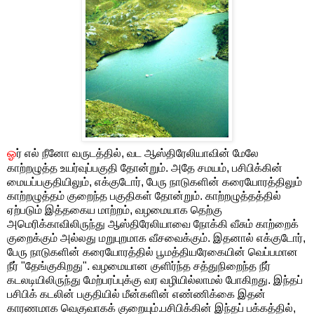
ஓ
ர் எல் நீனோ வருடத்தில், வட ஆஸ்திரேலியாவின் மேலே
காற்றழுத்த உயர்வுப்பகுதி தோன்றும். அதே சமயம், பசிபிக்கின்
மையப்பகுதியிலும், எக்குடோர், பேரு நாடுகளின் கரையோரத்திலும்
காற்றழுத்தம் குறைந்த பகுதிகள் தோன்றும். காற்றழுத்தத்தில்
ஏற்படும் இத்தகைய மாற்றம், வழமையாக தெற்கு
அமெரிக்காவிலிருந்து ஆஸ்திரேலியாவை நோக்கி வீசும் காற்றைக்
குறைக்கும் அல்லது மறுபுறமாக வீசவைக்கும். இதனால் எக்குடோர்,
பேரு நாடுகளின் கரையோரத்தில் பூமத்தியரேகையின் வெப்பமான
நீர் "தேங்குகிறது". வழமையான குளிர்ந்த சத்துநிறைந்த நீர்
கடலடியிலிருந்து மேற்பரப்புக்கு வர வழியில்லாமல் போகிறது. இந்தப்
பசிபிக் கடலின் பகுதியில் மீன்களின் எண்ணிக்கை இதன்
காரணமாக வெகுவாகக் குறையும்.பசிபிக்கின் இந்தப் பக்கத்தில்,