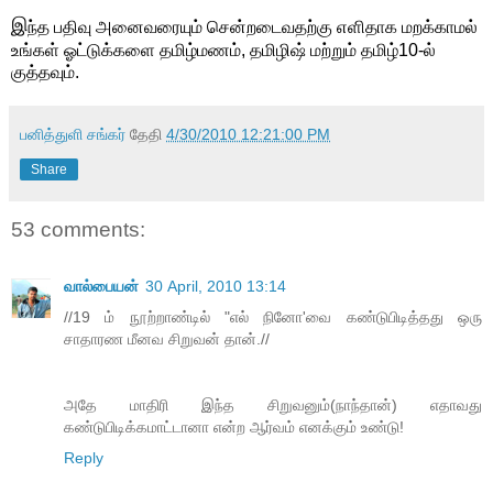
இ
ந்த பதிவு அனைவரையும் சென்றடைவதற்கு எளிதாக மறக்காமல்
உங்கள் ஓட்டுக்களை தமிழ்மணம், தமிழிஷ் மற்றும் தமிழ்10-ல்
குத்தவும்.
பனித்துளி சங்கர்
தேதி
4/30/2010 12:21:00 PM
Share
53 comments:
வால்பையன்
30 April, 2010 13:14
//19 ம் நூற்றாண்டில் "எல் நினோ'வை கண்டுபிடித்தது ஒரு
சாதாரண மீனவ சிறுவன் தான்.//
அதே மாதிரி இந்த சிறுவனும்(நாந்தான்) எதாவது
கண்டுபிடிக்கமாட்டானா என்ற ஆர்வம் எனக்கும் உண்டு!
Reply