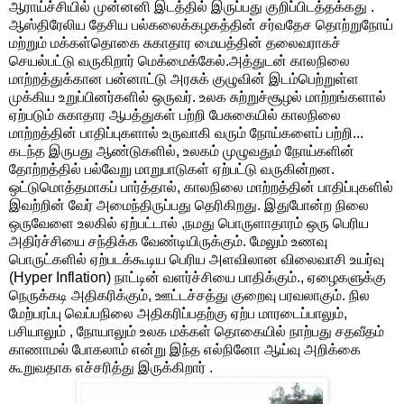
ஆராய்ச்சியில் முன்னனி இடத்தில் இருப்பது குறிப்பிடத்தக்கது .
ஆஸ்திரேலிய தேசிய பல்கலைக்கழகத்தின் சர்வதேச தொற்றுநோய்
மற்றும் மக்கள்தொகை சுகாதார மையத்தின் தலைவராகச்
செயல்பட்டு வருகிறார் மெக்மைக்கேல்.அத்துடன் காலநிலை
மாற்றத்துக்கான பன்னாட்டு அரசுக் குழுவின் இடம்பெற்றுள்ள
முக்கிய உறுப்பினர்களில் ஒருவர். உலக சுற்றுச்சூழல் மாற்றங்களால்
ஏற்படும் சுகாதார ஆபத்துகள் பற்றி பேசுகையில் காலநிலை
மாற்றத்தின் பாதிப்புகளால் உருவாகி வரும் நோய்களைப் பற்றி...
கடந்த இருபது ஆண்டுகளில், உலகம் முழுவதும் நோய்களின்
தோற்றத்தில் பல்வேறு மாறுபாடுகள் ஏற்பட்டு வருகின்றன.
ஒட்டுமொத்தமாகப் பார்த்தால், காலநிலை மாற்றத்தின் பாதிப்புகளில்
இவற்றின் வேர் அமைந்திருப்பது தெரிகிறது. இதுபோன்ற நிலை
ஒருவேளை உலகில் ஏற்பட்டால் ,நமது பொருளாதாரம் ஒரு பெரிய
அதிர்ச்சியை சந்திக்க வேண்டியிருக்கும். மேலும் உணவு
பொருட்களில் ஏற்படக்கூடிய பெரிய அளவிலான விலைவாசி உயர்வு
(Hyper Inflation) நாட்டின் வளர்ச்சியை பாதிக்கும்., ஏழைகளுக்கு
நெருக்கடி அதிகரிக்கும், ஊட்டச்சத்து குறைவு பரவலாகும். நில
மேற்பரப்பு வெப்பநிலை அதிகரிப்பதற்கு ஏற்ப மாரடைப்பாலும்,
பசியாலும் , நோயாலும் உலக மக்கள் தொகையில் நாற்பது சதவீதம்
காணாமல் போகலாம் என்று இந்த எல்நினோ ஆய்வு அறிக்கை
கூறுவதாக எச்சரித்து இருக்கிறார் .