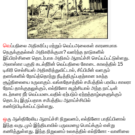
வெ
ப்பநிலை அதிகரிப்பு மற்றும் வெப்பஅலைகள் காரணமாக
நெருக்குதல்கள் அதிகரிக்குமா? வளர்ந்த நாடுகளில்
இப்பிரச்சினை தொடர்பாக அதிகம் ஆராய்ச்சி செய்யப்பட்டுள்ளது.
அலாஸ்கா பகுதி கடல்நீரின் வெப்பநிலை கோடை காலத்தில் 15
டிகிரி செல்சியஸ் அதிகரித்துவிட்டால், சிப்பிமீன் வளரும்
தளங்களில் நோய்த்தொற்று நீடித்திருப்பதற்கான உகந்த
சூழ்நிலையை உருவாகும். வங்கதேசத்தில் சமீபத்தில் பரவிய காலரா
நோய் தாக்குதலுக்கும், எல்நினோ சுழற்சியால் அந்த நாட்டின்
கடற்கரை நீர் வெப்பமடைவதில் ஏற்படும் ஏற்றத்தாழ்வுகளுக்கும்
தொடர்பு இருப்பதாக சமீபத்திய ஆராய்ச்சியில்
கண்டுபிடிக்கப்பட்டுள்ளது.
ஒ
ரு ஆஸ்திரேலிய ஆராய்ச்சி நிறுவனம், எல்நினோ பாதிப்பினால்
இந்த வருடமும் இந்தியாவில் பருவமழை பொய்க்கும் என்று
கணித்துள்ளது. இந்த நிறுவனம் உலகத்தில் எல்நினோ - வானிலை