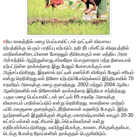
உ
ரிய காலத்தில் மழை பெய்யாவிட்டால் நாட்டின் விவசாய
உற்பத்திக்கு பெரும் பாதிப்பு ஏற்படும். நதி நீர் பங்கீட்டு விஷயத்தில்
மாநிலங்களிடையிலான மோதலும் தீவிரமாகும் என மத்திய அரசு
அச்சத்தில் ஆழ்ந்துள்ளது.சர்வதேச பொருளாதார மந்த நிலையால்
ஏற்பட்டுள்ள தாக்கத்தை இது மேலும் மோசமாக்கும் என
அஞ்சப்படுகிறது. இதனால் நாட்டின் வளர்ச்சி விகிதம் மேலும் சரியும்
என்று தெரிகிறது.எல் நினோ ஏற்படும்போதெல்லாம் இந்தியாவில் 70
சதவீதம் அளவுக்கு மழை குறைந்தது. 2002 மற்றும் 2004 ஆகிய
ஆண்டுகளில் எல் நினோவின் தாக்கத்தை இந்தியா சந்தித்தது
.பருவ மழை பெய்யாவிட்டால் நாட்டில் 65 சதவீத அளவுக்கு
விவாசயம் பாதிக்கப்படும் என்று தெரிகிறது. காலநிலை மாற்றம்
பயிர் மகசூலை குறைக்கும், நீர்நிலைகள் வறண்டு போகும். இந்த
நூற்றாண்டின் இறுதிக்குள் கிழக்கு மகாராஷ்டிராவில் வாழும் 20-30
லட்சம் மக்கள் வறட்சியால் இடம்பெயர்வார்கள் என்று
எதிர்பார்க்கப்படுகிறது. வயிற்றுப்போக்கு, காலரா, சிக்குன்குன்யா,
டெங்கு போன்ற நோய்களின் தாக்குதல் பெருகிவிடும்.