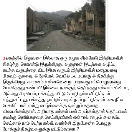
உ
லகத்தில் இதுவரை இல்லாத ஒரு சமூக சீர்க்கேடு இந்தியாவில்
நிகழ்ந்து கொண்டு இருக்கிறது. அதுதான் இயற்கை அழிப்பு.
கடந்த வருடத்தை விட இந்த வருடம் இந்தியாவில் மழையளவு
மிகவும் குறைவு. அதேபோல் வெயில் பல மடங்கு அதிகரித்து
இருக்கிறது. காரணம் என்னவென்று யாராவது எப்பொழுதாவது
யோசித்தது உண்டா? இல்லை. நமக்குத் தெரிந்தது எல்லாம் சினிமா,
அல்லது அரசியல், பக்கத்து வீட்டு கோழி நம்ம வீட்டுக்குள்
வந்துவிட்டது, பக்கத்து நாட்டுக்காரன் நாம் நாட்டுக்குள் கை நீட்டி
பேசுவிட்டான் என்று வாழ்க்கைக்கு ஒன்றும் உதவாத
விஷயங்கள்தான். அறியாத மக்கள் பலர் அவர்கள்தான் தெரியாமல்
தமக்கு தெரிந்தததை செய்கிறார்கள் என்றால் நாமும் அதையே
செய்தால் நாம் பெற்ற கல்வி வளர்ச்சி இதுபோன்ற பொழுது
போக்கும் நிகழ்வுகளுக்கு மட்டும்தானா ?