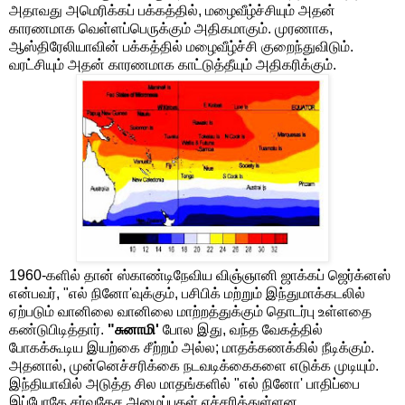
அதாவது அமெரிக்கப் பக்கத்தில், மழைவீழ்ச்சியும் அதன்
காரணமாக வெள்ளப்பெருக்கும் அதிகமாகும். முரணாக,
ஆஸ்திரேலியாவின் பக்கத்தில் மழைவீழ்ச்சி குறைந்துவிடும்.
வரட்சியும் அதன் காரணமாக காட்டுத்தீயும் அதிகரிக்கும்.
1960-களில் தான் ஸ்காண்டிநேவிய விஞ்ஞானி ஜாக்கப் ஜெர்க்னஸ்
என்பவர், "எல் நினோ'வுக்கும், பசிபிக் மற்றும் இந்துமாக்கடலில்
ஏற்படும் வானிலை வானிலை மாற்றத்துக்கும் தொடர்பு உள்ளதை
கண்டுபிடித்தார்.
"சுனாமி'
போல இது, வந்த வேகத்தில்
போகக்கூடிய இயற்கை சீற்றம் அல்ல; மாதக்கணக்கில் நீடிக்கும்.
அதனால், முன்னெச்சரிக்கை நடவடிக்கைகளை எடுக்க முடியும்.
இந்தியாவில் அடுத்த சில மாதங்களில் "எல் நினோ' பாதிப்பை
இப்போதே சர்வதேச அமைப்புகள் எச்சரித்துள்ளன.