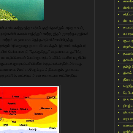
சங்கர
சினிம
சிரிப்பு
சில ச
சுவாமி
ின் மேலே காற்றழுத்த உயர்வுப்பகுதி தோன்றும். அதே சமயம்,
ரு நாடுகளின் கரையோரத்திலும் காற்றழுத்தம் குறைந்த பகுதிகள்
சுவார
ைய மாற்றம், வழமையாக தெற்கு அமெரிக்காவிலிருந்து
சூடா க
க்கும் அல்லது மறுபுறமாக வீசவைக்கும். இதனால் எக்குடோர்,
ஜோக்ஸ
யின் வெப்பமான நீர் "தேங்குகிறது". வழமையான குளிர்ந்த
தகவல்
்கு வர வழியில்லாமல் போகிறது. இந்தப் பசிபிக் கடலின் பகுதியில்
தகவல்
கக் குறையும்.பசிபிக்கின் இந்தப் பக்கத்தில், அதாவது
தமிழ் 
தன் காரணமாக வெள்ளப்பெருக்கும் அதிகமாகும். முரணாக,
தினம்
ந்துவிடும். வரட்சியும் அதன் காரணமாக காட்டுத்தீயும்
திரை 
தெரிந
தெரிய
நட்பு
நிகழ்வ
நினைவ
நையாண
படித்தத
பனித்