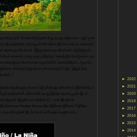
ே என்று நாம் சொல்ல நேர்ந்தால் அது நமது அறியாமை. ஆம் நாள்
கப்படும் இயந்திரமோ, அல்லது செல்போனோ இல்லை உணவு வகைகள்.
ம் உணவு தானியங்கள். இந்த உணவு தானியங்கள் மந்திரத்தால்
 முக்கியக் காரணம் மழை வருடம்தோரும் உலகத்தில் பொழியக்கூடிய
ன உணவுத் தானியங்களை உருவாக்கிக் கொள்கிறோம். ஆனால்,
தில்லை என்றால் நமது நிலை என்னவாகும்?.ஆம். இந்த மிக
ாவும்..!
►
2022
►
2021
நேர்ந்தால் அதற்க்கும் காரணம் இருக்கிறது. தங்களிடம் இல்லையே..!
்கும் நாடுகளின் வரிசையில் நமது இந்தியாதான் முதல் இடம் .
►
2020
யைத்தான். இறுதியாக எடுக்கப்பட்ட உலக இயற்கை
►
2018
காடு இயற்கை வளங்களை தொலைத்த (இல்லை இல்லை அழித்த
►
2017
பட்டியலில் முதல் இடத்தை எட்டிப்பிடித்த பெருமையை
►
2016
►
2015
►
2014