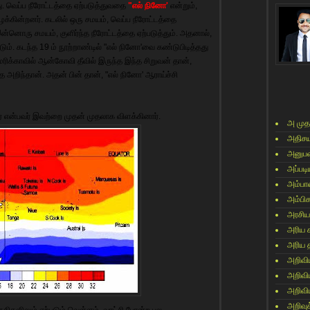
து. வெப்ப நீரோட்டத்தை ஏற்படுத்துவதை
"எல் நினோ'
என்றும்,
க்கின்றனர். கடலில் ஒரு சமயம், வெப்ப நீரோட்டத்தை
 இன்னொரு சமயம், குளிர்ந்த நீரோட்டத்தை ஏற்படுத்தும். அதனால்,
ம். கடந்த 19 ம் நூற்றாண்டில் "எல் நினோ'வை கண்டுபிடித்தது
ிக்காவில் ஆன்கோவி தீவில் இருந்த இந்த சிறுவன் தான்,
 அறிந்தான். அதன் பின் தான், "எல் நினோ' ஆராய்ச்சி
கர் என்பவர் இவற்றை முதன் முதலாக விளக்கினார்.
அ முத
அதிசய
அனுபவ
அப்படி
அம்பா
அம்பி
அரசிய
அரிய 
அரிய 
அறிவி
அறிவி
அறிவி
அறிவுக
திகளிலும் ஏற்படும் வெள்ளம், வரட்சி போன்ற பல