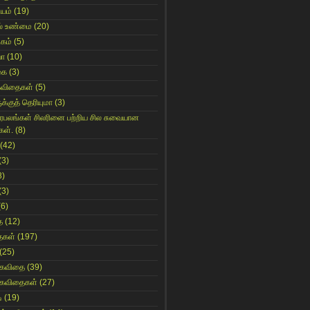
ியம்
(19)
் உண்மை
(20)
கம்
(5)
யா
(10)
கை
(3)
கவிதைகள்
(5)
க்குத் தெரியுமா
(3)
ிரபலங்கள் சிலரினை பற்றிய சில சுவையான
கள்.
(8)
(42)
(3)
8)
(3)
(6)
ை
(12)
ைகள்
(197)
(25)
 கவிதை
(39)
 கவிதைகள்
(27)
ி
(19)