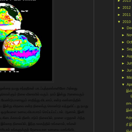
►
2013
►
2012
►
2011
▼
2010
►
De
►
No
►
Oc
►
Se
►
Au
►
Jul
►
Ju
►
Ma
▼
Apr
 ஒன்றை நமது சந்ததிகள் பாடப்புத்தகங்களிலோ அல்லது
இன்
ந்துகொள்ளும் நிலை விரைவில் வரும். நாம் இன்று அனைவரும்
(
ை வேண்டுமானாலும் சாதித்து விடலாம், என்ற எண்ணத்தில்
தாய
 இன்று விதவை என்ற நிலைக்கு கொண்டு வந்துவிட்டது நமது
இன்
ஒருவேளை உணவு வியாபாரம் செய்யப்பட்டால். ஆனால், இனி
கரு
 கிடைக்காமல் திண்டாடும் நிலையில், நாளை மறுநாள் அந்த
ல்லாத நிலையில், இந்த உலகத்தில் உங்களால், உங்கள்
நீ இ
்ச்சியால் உங்களுக்குத் தேவையான உணவை வாங்கிவிட
இன்