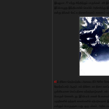
இயலுமா..!? சற்று சிந்தித்துப் பாருங்கள். சரி
இப்பொழுது இந்தியாவில் வெயில் அதிகரித்து இ
என்று நீங்கள் கேட்க நினைக்கலாம் காரணம் உ
எ
ல் நீனோ-தெற்கத்திய அலைவு (El Niño-Sou
தோற்றப்பாடு ஆகும். எல் நினோ, லா நினா எனப்பட
முக்கியமான வெப்பநிலை ஏற்றத்தாழ்வுகள். எல
பொருள் கொண்டது. இப்பெயர் பாலன் யேசுவைக் 
பகுதிகளில் நத்தார் காலங்களில் ஏற்படுவதால் 
என்னும் பொருளுடையது. ஒரு பக்கம், அதிக