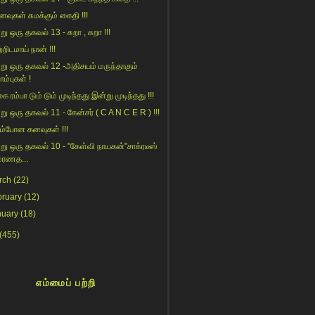
ைவுகள் சுமக்கும் கைதி !!!
ு ஒரு தகவல் 13 - சுறா , சுறா !!!
றிடமாய் நான் !!!
று ஒரு தகவல் 12 -அதிசயம் மருந்தாகும்
ாம்புகள் !
ை ரம்பா டும் டும் முடிந்தது இன்று முடிந்தது !!!
று ஒரு தகவல் 11 - கேன்சர் ( C A N C E R ) !!!
ம்போன கனவுகள் !!!
று ஒரு தகவல் 10 - "கேள்வி நாயகன்"சாக்ரடீஸ்
மரணத...
rch
(22)
bruary
(12)
nuary
(18)
(455)
எம்மைப் பற்றி