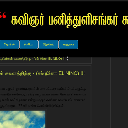
ஜோக்ஸ்
சினிமா
அரசியல்
மற்றவை
பதிவர்கள் கவனத்திற்கு - (எல் நீனோ EL NINO) !!!
ள் கவனத்திற்கு - (எல் நீனோ EL NINO) !!!
வை எழுதத் தூண்டிய நண்பர் பலா பட்டறை ஷங்கர் அவர்களுக்கு
 உலகத்தில் எல்லோரும் உயிர் வாழ என்ன என்ன தேவை ?. என்னடா
ு போல் கேட்கிறானே என்று யாரும் எண்ண வேண்டாம். காரணம்
ுடிகிறாதா..!!?? சரி நானே சொல்லிவிடுகிறேன்.