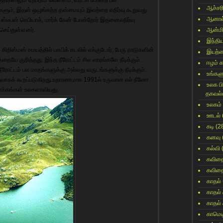
ஆச்சர
ளும், இதன் ஒழுங்கற்ற தன்மையும் இவற்றை எதிர்வு கூறுவது
ஆனால
. ஸ்டீபன் செபியாக், மார்க் கேன் போன்றோர் இதனைஎதிர்வு
 செய்துள்ளனர்.
ஆன்மி
இந்தி
ிறிஸ்மஸ் சமயத்தில் பசுபிக் கடலில் எக்குடோர், பேரு நாடுகளின்
இயற்
ையே குறித்தது. இந்த நீரோட்டம் சில வாரங்களே நீடிக்கும்.
ஈழம் 
ட்டம் பல மாதங்களுக்கு அல்லது வருடங்களுக்கு நீடிக்கும்.
உங்களு
ுவாகக் கூறப்படுகிறது.உதாரணமாக 1991ல் உருவான எல் நீனோ
உலக ப
ாக்கங்கள் உலகளாவியது.
தகவல்
உலகம்
ஊடல்
கடி
(2
கனவு
கல்வி
கவித
கவித
காதல்
காதல்
காதல்
காமெட