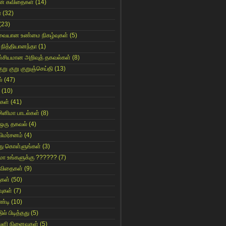
ின் கவிதைகள்
(14)
ா
(32)
(23)
ுவையான உண்மை நிகழ்வுகள்
(5)
 நித்தியானந்தா
(1)
ஸ்சியமான அறிவுத் தகவல்கள்
(8)
ுறு குறு குறுஞ்செய்தி
(13)
்
(47)
(10)
கள்
(41)
சினிமா பாடல்கள்
(8)
 ஒரு தகவல்
(4)
விமர்சனம்
(4)
்து கொள்ளுங்கள்
(3)
ுமா உங்களுக்கு ??????
(7)
 கவிதைகள்
(9)
ுகள்
(50)
ுகள்
(7)
்டி
(10)
ில் பிடித்தது
(5)
துளி நினைவுகள்
(5)