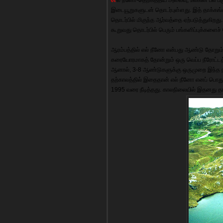
இடையூறுகளுடன் தொடர்புள்ளது. இத் தாக்கங்க
தொடர்பில் மிகுந்த ஆர்வத்தை ஏற்படுத்துகிறது
கூறுவது தொடர்பில் பெரும் பங்களிப்புக்களைச்
ஆரம்பத்தில் எல் நீனோ என்பது ஆண்டு தோறும் க
கரையோரமாகத் தோன்றும் ஒரு வெப்ப நீரோட்டத்த
ஆனால், 3-8 ஆண்டுகளுக்கு ஒருமுறை இந்த நீரோ
தற்காலத்தில் இதைதான் எல் நீனோ எனப் பொத
1995 வரை நீடித்தது. காலநிலையில் இதனது த