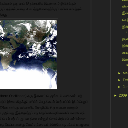
 இதெல்லாம் ஒரு புறம் இருக்கட்டும் இயற்கை அழிவிற்க்கும்
நின
ருப்பதற்கும், மழை பொய்த்து போனதற்க்கும் என்ன சம்பந்தம்
இன்ற
ள்ளது.
வெற்
இன்
ப
நடிக
இன்
சாய
இன்
►
Ma
►
Fe
►
Ja
►
2009
thern Oscillation) ஒரு இணைப் பெருங்கடல் வளிமண்டலத்
ும் இவை கிழக்குப் பசிபிக் பெருங்கடல் மேற்பரப்பில் இடம்பெறும்
் நினோ என்பது எஸ்பானிய மொழியில் சிறு பையன் என்னும்
குறிப்பது. இத் தோற்றப்பாடு தென்னமெரிக்காவின் கரையோரப்
இப்பெயர் ஏற்பட்டது. லா நினா என்னும் சொல் சிறிய பெண்பிள்ளை
 மழை பெய்ய வைத்து வெள்ளத்தையும், இன்னொரு பக்கம் மழையை