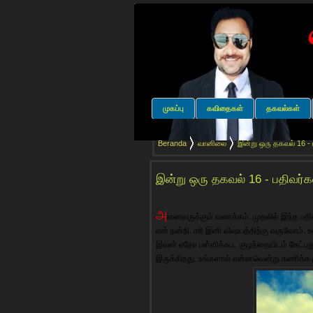
முகப்பு
கவிதைகள்
தகவல்கள்
Beranda
வானிலை
இன்று ஒரு தகவல் 16 - 
இன்று ஒரு தகவல் 16 - பதிவர்க
அ
னைவருக்கும் வணக்கம். முதலில் இந்த பதி
என் நன்றி. சரி இனி விஷயத்திற்கு வருவோம்.
இவன் ஏதோ பள்ளிக்கூட குழந்தையிடம் கேட்பத
இருக்கிறது. உங்களால் என்னவென்று கணிக்க ம