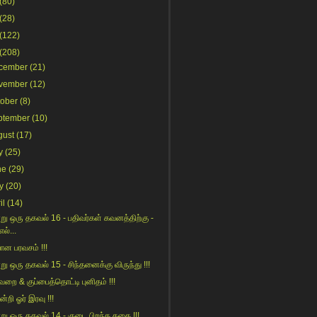
(80)
(28)
(122)
(208)
cember
(21)
vember
(12)
tober
(8)
ptember
(10)
gust
(17)
y
(25)
ne
(29)
y
(20)
il
(14)
று ஒரு தகவல் 16 - பதிவர்கள் கவனத்திற்கு -
எல்...
ான பரவசம் !!!
று ஒரு தகவல் 15 - சிந்தனைக்கு விருந்து !!!
வறை & குப்பைத்தொட்டி புனிதம் !!!
ன்றி ஓர் இரவு !!!
று ஒரு தகவல் 14 - குடை பிறந்த கதை !!!