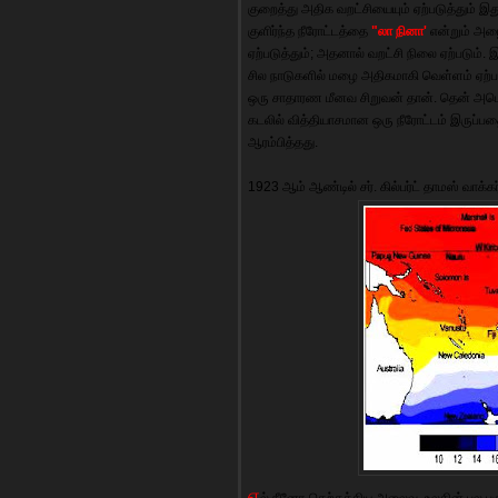
குறைத்து அதிக வறட்சியையும் ஏற்படுத்தும் இ
குளிர்ந்த நீரோட்டத்தை
"லா நினா'
என்றும் அழை
ஏற்படுத்தும்; அதனால் வறட்சி நிலை ஏற்படும்.
சில நாடுகளில் மழை அதிகமாகி வெள்ளம் ஏற்படு
ஒரு சாதாரண மீனவ சிறுவன் தான். தென் அமெர
கடலில் வித்தியாசமான ஒரு நீரோட்டம் இருப்பதை
ஆரம்பித்தது.
1923 ஆம் ஆண்டில் சர். கில்பர்ட் தாமஸ் வாக்
எ
ல் நீனோ-தெற்கத்திய அலைவு, உலகின் பல பகு