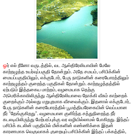
ஓ
ர் எல் நீனோ வருடத்தில், வட ஆஸ்திரேலியாவின் மேலே
காற்றழுத்த உயர்வுப்பகுதி தோன்றும். அதே சமயம், பசிபிக்கின்
மையப்பகுதியிலும், எக்குடோர், பேரு நாடுகளின் கரையோரத்திலும்
காற்றழுத்தம் குறைந்த பகுதிகள் தோன்றும். காற்றழுத்தத்தில்
ஏற்படும் இத்தகைய மாற்றம், வழமையாக தெற்கு
அமெரிக்காவிலிருந்து ஆஸ்திரேலியாவை நோக்கி வீசும் காற்றைக்
குறைக்கும் அல்லது மறுபுறமாக வீசவைக்கும். இதனால் எக்குடோர்,
பேரு நாடுகளின் கரையோரத்தில் பூமத்தியரேகையின் வெப்பமான
நீர் "தேங்குகிறது". வழமையான குளிர்ந்த சத்துநிறைந்த நீர்
கடலடியிலிருந்து மேற்பரப்புக்கு வர வழியில்லாமல் போகிறது. இந்தப்
பசிபிக் கடலின் பகுதியில் மீன்களின் எண்ணிக்கை இதன்
காரணமாக வெகுவாகக் குறையும்.பசிபிக்கின் இந்தப் பக்கத்தில்,