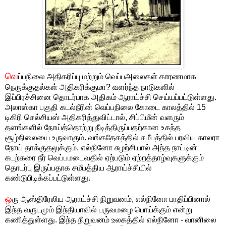
வெ
ப்பநிலை அதிகரிப்பு மற்றும் வெப்பஅலைகள் காரணமாக
நெருக்குதல்கள் அதிகரிக்குமா? வளர்ந்த நாடுகளில்
இப்பிரச்சினை தொடர்பாக அதிகம் ஆராய்ச்சி செய்யப்பட்டுள்ளது.
அலாஸ்கா பகுதி கடல்நீரின் வெப்பநிலை கோடை காலத்தில் 15
டிகிரி செல்சியஸ் அதிகரித்துவிட்டால், சிப்பிமீன் வளரும்
தளங்களில் நோய்த்தொற்று நீடித்திருப்பதற்கான உகந்த
சூழ்நிலையை உருவாகும். வங்கதேசத்தில் சமீபத்தில் பரவிய காலரா
நோய் தாக்குதலுக்கும், எல்நினோ சுழற்சியால் அந்த நாட்டின்
கடற்கரை நீர் வெப்பமடைவதில் ஏற்படும் ஏற்றத்தாழ்வுகளுக்கும்
தொடர்பு இருப்பதாக சமீபத்திய ஆராய்ச்சியில்
கண்டுபிடிக்கப்பட்டுள்ளது.
ஒ
ரு ஆஸ்திரேலிய ஆராய்ச்சி நிறுவனம், எல்நினோ பாதிப்பினால்
இந்த வருடமும் இந்தியாவில் பருவமழை பொய்க்கும் என்று
கணித்துள்ளது. இந்த நிறுவனம் உலகத்தில் எல்நினோ - வானிலை