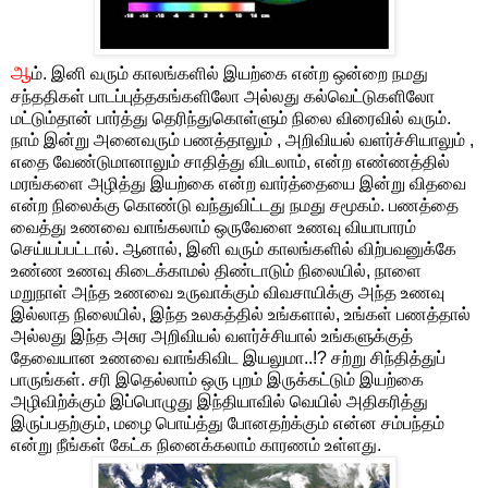
ஆ
ம். இனி வரும் காலங்களில் இயற்கை என்ற ஒன்றை நமது
சந்ததிகள் பாடப்புத்தகங்களிலோ அல்லது கல்வெட்டுகளிலோ
மட்டும்தான் பார்த்து தெரிந்துகொள்ளும் நிலை விரைவில் வரும்.
நாம் இன்று அனைவரும் பணத்தாலும் , அறிவியல் வளர்ச்சியாலும் ,
எதை வேண்டுமானாலும் சாதித்து விடலாம், என்ற எண்ணத்தில்
மரங்களை அழித்து இயற்கை என்ற வார்த்தையை இன்று விதவை
என்ற நிலைக்கு கொண்டு வந்துவிட்டது நமது சமூகம். பணத்தை
வைத்து உணவை வாங்கலாம் ஒருவேளை உணவு வியாபாரம்
செய்யப்பட்டால். ஆனால், இனி வரும் காலங்களில் விற்பவனுக்கே
உண்ண உணவு கிடைக்காமல் திண்டாடும் நிலையில், நாளை
மறுநாள் அந்த உணவை உருவாக்கும் விவசாயிக்கு அந்த உணவு
இல்லாத நிலையில், இந்த உலகத்தில் உங்களால், உங்கள் பணத்தால்
அல்லது இந்த அசுர அறிவியல் வளர்ச்சியால் உங்களுக்குத்
தேவையான உணவை வாங்கிவிட இயலுமா..!? சற்று சிந்தித்துப்
பாருங்கள். சரி இதெல்லாம் ஒரு புறம் இருக்கட்டும் இயற்கை
அழிவிற்க்கும் இப்பொழுது இந்தியாவில் வெயில் அதிகரித்து
இருப்பதற்கும், மழை பொய்த்து போனதற்க்கும் என்ன சம்பந்தம்
என்று நீங்கள் கேட்க நினைக்கலாம் காரணம் உள்ளது.