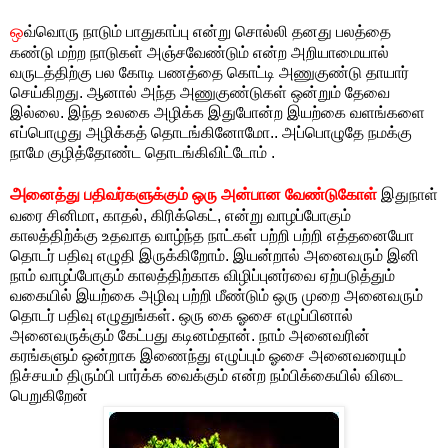
ஒ
வ்வொரு நாடும் பாதுகாப்பு என்று சொல்லி தனது பலத்தை
கண்டு மற்ற நாடுகள் அஞ்சவேண்டும் என்ற அறியாமையால்
வருடத்திற்கு பல கோடி பணத்தை கொட்டி அணுகுண்டு தாயார்
செய்கிறது. ஆனால் அந்த அணுகுண்டுகள் ஒன்றும் தேவை
இல்லை. இந்த உலகை அழிக்க இதுபோன்ற இயற்கை வளங்களை
எப்பொழுது அழிக்கத் தொடங்கினோமோ.. அப்பொழுதே நமக்கு
நாமே குழித்தோண்ட தொடங்கிவிட்டோம் .
அ
னைத்து பதிவர்களுக்கும் ஒரு அன்பான வேண்டுகோள்
இதுநாள்
வரை சினிமா, காதல், கிரிக்கெட், என்று வாழப்போகும்
காலத்திற்க்கு உதவாத வாழ்ந்த நாட்கள் பற்றி பற்றி எத்தனையோ
தொடர் பதிவு எழுதி இருக்கிறோம். இயன்றால் அனைவரும் இனி
நாம் வாழப்போகும் காலத்திற்காக விழிப்புனர்வை ஏற்படுத்தும்
வகையில் இயற்கை அழிவு பற்றி மீண்டும் ஒரு முறை அனைவரும்
தொடர் பதிவு எழுதுங்கள். ஒரு கை ஓசை எழுப்பினால்
அனைவருக்கும் கேட்பது கடினம்தான். நாம் அனைவரின்
கரங்களும் ஒன்றாக இணைந்து எழுப்பும் ஓசை அனைவரையும்
நிச்சயம் திரும்பி பார்க்க வைக்கும் என்ற நம்பிக்கையில் விடை
பெறுகிறேன்