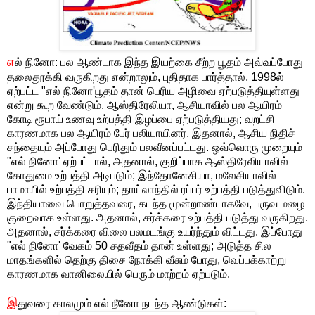
எ
ல் நினோ: பல ஆண்டாக இந்த இயற்கை சீற்ற பூதம் அவ்வப்போது
தலைதூக்கி வருகிறது என்றாலும், புதிதாக பார்த்தால், 1998ல்
ஏற்பட்ட "எல் நினோ'பூதம் தான் பெரிய அழிவை ஏற்படுத்தியுள்ளது
என்று கூற வேண்டும். ஆஸ்திரேலியா, ஆசியாவில் பல ஆயிரம்
கோடி ரூபாய் உணவு உற்பத்தி இழப்பை ஏற்படுத்தியது; வறட்சி
காரணமாக பல ஆயிரம் பேர் பலியாயினர். இதனால், ஆசிய நிதிச்
சந்தையும் அப்போது பெரிதும் பலவீனப்பட்டது. ஒவ்வொரு முறையும்
"எல் நினோ' ஏற்பட்டால், அதனால், குறிப்பாக ஆஸ்திரேலியாவில்
கோதுமை உற்பத்தி அடிபடும்; இந்தோனேசியா, மலேசியாவில்
பாமாயில் உற்பத்தி சரியும்; தாய்லாந்தில் ரப்பர் உற்பத்தி படுத்துவிடும்.
இந்தியாவை பொறுத்தவரை, கடந்த மூன்றாண்டாகவே, பருவ மழை
குறைவாக உள்ளது. அதனால், சர்க்கரை உற்பத்தி படுத்து வருகிறது.
அதனால், சர்க்கரை விலை பலமடங்கு உயர்ந்தும் விட்டது. இப்போது
"எல் நினோ' வேகம் 50 சதவீதம் தான் உள்ளது; அடுத்த சில
மாதங்களில் தெற்கு திசை நோக்கி வீசும் போது, வெப்பக்காற்று
காரணமாக வானிலையில் பெரும் மாற்றம் ஏற்படும்.
இ
துவரை காலமும் எல் நீனோ நடந்த ஆண்டுகள்: