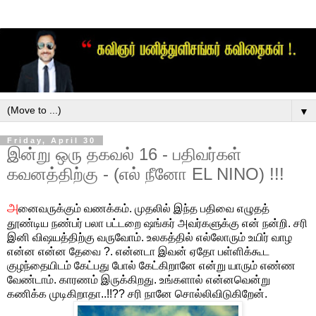
▼
Friday, April 30
இன்று ஒரு தகவல் 16 - பதிவர்கள்
கவனத்திற்கு - (எல் நீனோ EL NINO) !!!
அ
னைவருக்கும் வணக்கம். முதலில் இந்த பதிவை எழுதத்
தூண்டிய நண்பர் பலா பட்டறை ஷங்கர் அவர்களுக்கு என் நன்றி. சரி
இனி விஷயத்திற்கு வருவோம். உலகத்தில் எல்லோரும் உயிர் வாழ
என்ன என்ன தேவை ?. என்னடா இவன் ஏதோ பள்ளிக்கூட
குழந்தையிடம் கேட்பது போல் கேட்கிறானே என்று யாரும் எண்ண
வேண்டாம். காரணம் இருக்கிறது. உங்களால் என்னவென்று
கணிக்க முடிகிறாதா..!!?? சரி நானே சொல்லிவிடுகிறேன்.