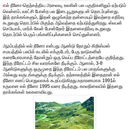
எ
ல் நீனோ-தெற்கத்திய அலைவு, உலகின் பல பகுதிகளிலும் ஏற்படும்
வெள்ளம், வரட்சி போன்ற பல இடையூறுகளுடன் தொடர்புள்ளது.
இத் தாக்கங்களும், இதன் ஒழுங்கற்ற தன்மையும் இவற்றை எதிர்வு
கூறுவது தொடர்பில் மிகுந்த ஆர்வத்தை ஏற்படுத்துகிறது. ஸ்டீபன்
செபியாக், மார்க் கேன் போன்றோர் இதனைஎதிர்வு கூறுவது
தொடர்பில் பெரும் பங்களிப்புக்களைச் செய்துள்ளனர்.
ஆரம்பத்தில் எல் நீனோ என்பது ஆண்டு தோறும் கிறிஸ்மஸ்
சமயத்தில் பசுபிக் கடலில் எக்குடோர், பேரு நாடுகளின்
கரையோரமாகத் தோன்றும் ஒரு வெப்ப நீரோட்டத்தையே குறித்தது.
இந்த நீரோட்டம் சில வாரங்களே நீடிக்கும். ஆனால், 3-8
ஆண்டுகளுக்கு ஒருமுறை இந்த நீரோட்டம் பல மாதங்களுக்கு
அல்லது வருடங்களுக்கு நீடிக்கும். தற்காலத்தில் இதைதான் எல்
நீனோ எனப் பொதுவாகக் கூறப்படுகிறது.உதாரணமாக 1991ல்
உருவான எல் நீனோ 1995 வரை நீடித்தது. காலநிலையில் இதனது
தாக்கங்கள் உலகளாவியது.