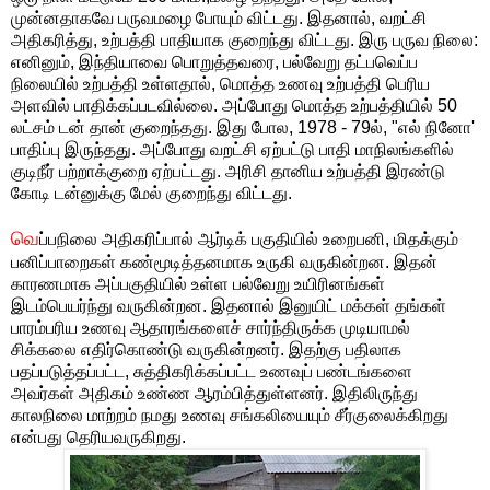
முன்னதாகவே பருவமழை போயும் விட்டது. இதனால், வறட்சி
அதிகரித்து, உற்பத்தி பாதியாக குறைந்து விட்டது. இரு பருவ நிலை:
எனினும், இந்தியாவை பொறுத்தவரை, பல்வேறு தட்பவெப்ப
நிலையில் உற்பத்தி உள்ளதால், மொத்த உணவு உற்பத்தி பெரிய
அளவில் பாதிக்கப்படவில்லை. அப்போது மொத்த உற்பத்தியில் 50
லட்சம் டன் தான் குறைந்தது. இது போல, 1978 - 79ல், "எல் நினோ'
பாதிப்பு இருந்தது. அப்போது வறட்சி ஏற்பட்டு பாதி மாநிலங்களில்
குடிநீர் பற்றாக்குறை ஏற்பட்டது. அரிசி தானிய உற்பத்தி இரண்டு
கோடி டன்னுக்கு மேல் குறைந்து விட்டது.
வெ
ப்பநிலை அதிகரிப்பால் ஆர்டிக் பகுதியில் உறைபனி, மிதக்கும்
பனிப்பாறைகள் கண்மூடித்தனமாக உருகி வருகின்றன. இதன்
காரணமாக அப்பகுதியில் உள்ள பல்வேறு உயிரினங்கள்
இடம்பெயர்ந்து வருகின்றன. இதனால் இனுயிட் மக்கள் தங்கள்
பாரம்பரிய உணவு ஆதாரங்களைச் சார்ந்திருக்க முடியாமல்
சிக்கலை எதிர்கொண்டு வருகின்றனர். இதற்கு பதிலாக
பதப்படுத்தப்பட்ட, சுத்திகரிக்கப்பட்ட உணவுப் பண்டங்களை
அவர்கள் அதிகம் உண்ண ஆரம்பித்துள்ளனர். இதிலிருந்து
காலநிலை மாற்றம் நமது உணவு சங்கலியையும் சீர்குலைக்கிறது
என்பது தெரியவருகிறது.