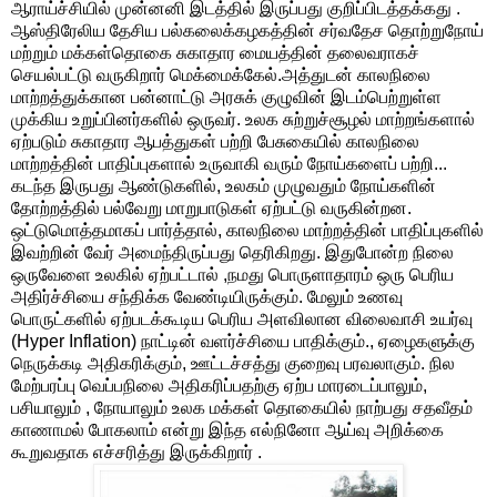
ஆராய்ச்சியில் முன்னனி இடத்தில் இருப்பது குறிப்பிடத்தக்கது .
ஆஸ்திரேலிய தேசிய பல்கலைக்கழகத்தின் சர்வதேச தொற்றுநோய்
மற்றும் மக்கள்தொகை சுகாதார மையத்தின் தலைவராகச்
செயல்பட்டு வருகிறார் மெக்மைக்கேல்.அத்துடன் காலநிலை
மாற்றத்துக்கான பன்னாட்டு அரசுக் குழுவின் இடம்பெற்றுள்ள
முக்கிய உறுப்பினர்களில் ஒருவர். உலக சுற்றுச்சூழல் மாற்றங்களால்
ஏற்படும் சுகாதார ஆபத்துகள் பற்றி பேசுகையில் காலநிலை
மாற்றத்தின் பாதிப்புகளால் உருவாகி வரும் நோய்களைப் பற்றி...
கடந்த இருபது ஆண்டுகளில், உலகம் முழுவதும் நோய்களின்
தோற்றத்தில் பல்வேறு மாறுபாடுகள் ஏற்பட்டு வருகின்றன.
ஒட்டுமொத்தமாகப் பார்த்தால், காலநிலை மாற்றத்தின் பாதிப்புகளில்
இவற்றின் வேர் அமைந்திருப்பது தெரிகிறது. இதுபோன்ற நிலை
ஒருவேளை உலகில் ஏற்பட்டால் ,நமது பொருளாதாரம் ஒரு பெரிய
அதிர்ச்சியை சந்திக்க வேண்டியிருக்கும். மேலும் உணவு
பொருட்களில் ஏற்படக்கூடிய பெரிய அளவிலான விலைவாசி உயர்வு
(Hyper Inflation) நாட்டின் வளர்ச்சியை பாதிக்கும்., ஏழைகளுக்கு
நெருக்கடி அதிகரிக்கும், ஊட்டச்சத்து குறைவு பரவலாகும். நில
மேற்பரப்பு வெப்பநிலை அதிகரிப்பதற்கு ஏற்ப மாரடைப்பாலும்,
பசியாலும் , நோயாலும் உலக மக்கள் தொகையில் நாற்பது சதவீதம்
காணாமல் போகலாம் என்று இந்த எல்நினோ ஆய்வு அறிக்கை
கூறுவதாக எச்சரித்து இருக்கிறார் .