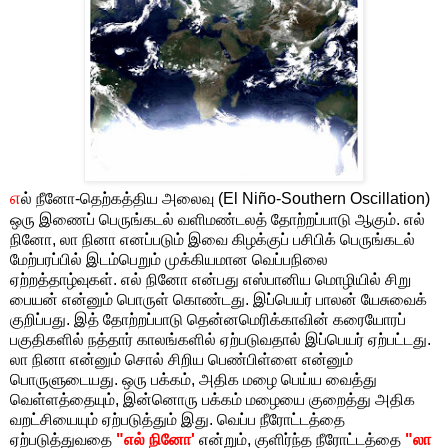
எ
ல் நீனோ-தெற்கத்திய அலைவு (El Niño-Southern Oscillation)
ஒரு இணைப் பெருங்கடல் வளிமண்டலத் தோற்றப்பாடு ஆகும். எல்
நினோ, லா நினா எனப்படும் இவை கிழக்குப் பசிபிக் பெருங்கடல்
மேற்பரப்பில் இடம்பெறும் முக்கியமான வெப்பநிலை
ஏற்றத்தாழ்வுகள். எல் நினோ என்பது எஸ்பானிய மொழியில் சிறு
பையன் என்னும் பொருள் கொண்டது. இப்பெயர் பாலன் யேசுவைக்
குறிப்பது. இத் தோற்றப்பாடு தென்னமெரிக்காவின் கரையோரப்
பகுதிகளில் நத்தார் காலங்களில் ஏற்படுவதால் இப்பெயர் ஏற்பட்டது.
லா நினா என்னும் சொல் சிறிய பெண்பிள்ளை என்னும்
பொருளுடையது. ஒரு பக்கம், அதிக மழை பெய்ய வைத்து
வெள்ளத்தையும், இன்னொரு பக்கம் மழையை குறைத்து அதிக
வறட்சியையும் ஏற்படுத்தும் இது. வெப்ப நீரோட்டத்தை
ஏற்படுத்துவதை
"எல் நினோ'
என்றும், குளிர்ந்த நீரோட்டத்தை
"லா