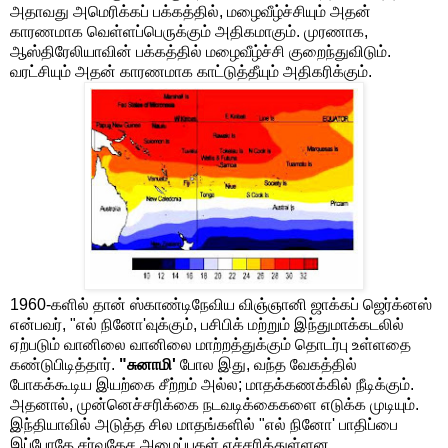
அதாவது அமெரிக்கப் பக்கத்தில், மழைவீழ்ச்சியும் அதன்
காரணமாக வெள்ளப்பெருக்கும் அதிகமாகும். முரணாக,
ஆஸ்திரேலியாவின் பக்கத்தில் மழைவீழ்ச்சி குறைந்துவிடும்.
வரட்சியும் அதன் காரணமாக காட்டுத்தீயும் அதிகரிக்கும்.
1960-களில் தான் ஸ்காண்டிநேவிய விஞ்ஞானி ஜாக்கப் ஜெர்க்னஸ்
என்பவர், "எல் நினோ'வுக்கும், பசிபிக் மற்றும் இந்துமாக்கடலில்
ஏற்படும் வானிலை வானிலை மாற்றத்துக்கும் தொடர்பு உள்ளதை
கண்டுபிடித்தார்.
"சுனாமி'
போல இது, வந்த வேகத்தில்
போகக்கூடிய இயற்கை சீற்றம் அல்ல; மாதக்கணக்கில் நீடிக்கும்.
அதனால், முன்னெச்சரிக்கை நடவடிக்கைகளை எடுக்க முடியும்.
இந்தியாவில் அடுத்த சில மாதங்களில் "எல் நினோ' பாதிப்பை
இப்போதே சர்வதேச அமைப்புகள் எச்சரித்துள்ளன.