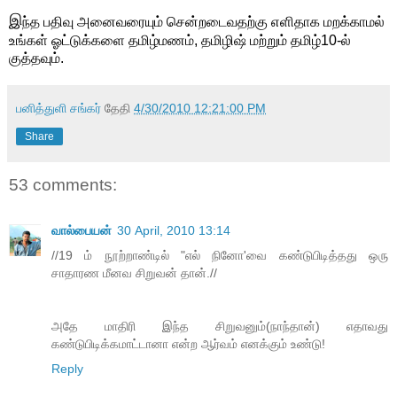
இ
ந்த பதிவு அனைவரையும் சென்றடைவதற்கு எளிதாக மறக்காமல்
உங்கள் ஓட்டுக்களை தமிழ்மணம், தமிழிஷ் மற்றும் தமிழ்10-ல்
குத்தவும்.
பனித்துளி சங்கர்
தேதி
4/30/2010 12:21:00 PM
Share
53 comments:
வால்பையன்
30 April, 2010 13:14
//19 ம் நூற்றாண்டில் "எல் நினோ'வை கண்டுபிடித்தது ஒரு
சாதாரண மீனவ சிறுவன் தான்.//
அதே மாதிரி இந்த சிறுவனும்(நாந்தான்) எதாவது
கண்டுபிடிக்கமாட்டானா என்ற ஆர்வம் எனக்கும் உண்டு!
Reply