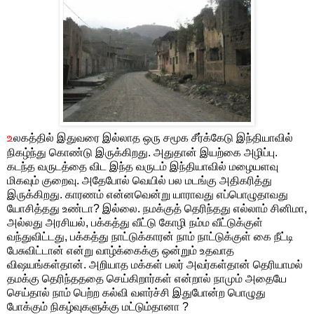
உ
லகத்தில் இதுவரை இல்லாத ஒரு சமூக சீர்க்கேடு இந்தியாவில்
நிகழ்ந்து கொண்டு இருக்கிறது. அதுதான் இயற்கை அழிப்பு.
கடந்த வருடத்தை விட இந்த வருடம் இந்தியாவில் மழையளவு
மிகவும் குறைவு. அதேபோல் வெயில் பல மடங்கு அதிகரித்து
இருக்கிறது. காரணம் என்னவென்று யாராவது எப்பொழுதாவது
யோசித்தது உண்டா? இல்லை. நமக்குத் தெரிந்தது எல்லாம் சினிமா,
அல்லது அரசியல், பக்கத்து வீட்டு கோழி நம்ம வீட்டுக்குள்
வந்துவிட்டது, பக்கத்து நாட்டுக்காரன் நாம் நாட்டுக்குள் கை நீட்டி
பேசுவிட்டான் என்று வாழ்க்கைக்கு ஒன்றும் உதவாத
விஷயங்கள்தான். அறியாத மக்கள் பலர் அவர்கள்தான் தெரியாமல்
தமக்கு தெரிந்தததை செய்கிறார்கள் என்றால் நாமும் அதையே
செய்தால் நாம் பெற்ற கல்வி வளர்ச்சி இதுபோன்ற பொழுது
போக்கும் நிகழ்வுகளுக்கு மட்டும்தானா ?