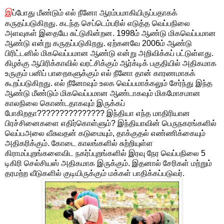
இ
ப்போது மீண்டும் எல் நீனோ ஆரம்பமாகியிருப்பதாகக்
கருதப்படுகிறது. கடந்த செப்டெம்பரில் எடுத்த வெப்பநிலை
அளவுகள் இதையே சுட்டுகின்றன. 1998ம் ஆண்டு மிகவெப்பமான
ஆண்டு என்று கருதப்படுகிறது. ஏற்கனவே 2006ம் ஆண்டு
பிரிட்டனில் மிகவெப்பமான ஆண்டு என்று அறிவிக்கப் பட்டுள்ளது.
கிழக்கு ஆபிரிக்காவில் வரட்சிக்கும் ஆர்க்டிக் பகுதியில் அதிகமாக
உருகும் பனிப் பாறைகளுக்கும் எல் நீனோ தான் காரணமாகக்
கூறப்படுகிறது. எல் நீனோவும் உலக வெப்பமாக்கலும் சேர்ந்து இந்த
ஆண்டு மீண்டும் மிகவெப்பமான ஆண்டாகவும் மிகமோசமான
காலநிலை கொண்டதாகவும் இருக்கப்
போகிறதா??????????????? இந்தியா எந்த மாதிரியான
பிரச்சினைகளை எதிர்கொள்ளும்? இந்தியாவின் பெருநகரங்களில்
வெப்பஅலை வீசுவதன் கடுமையும், தாக்குதல் எண்ணிக்கையும்
அதிகரிக்கும். கோடை காலங்களில் சுற்றியுள்ள
கிராமப்புறங்களைவிட நகர்ப்புறங்களில் இரவு நேர வெப்பநிலை 5
டிகிரி செல்சியஸ் அதிகமாக இருக்கும். இதனால் சேரிகள் மற்றும்
தரமற்ற வீடுகளில் குடியிருக்கும் மக்கள் பாதிக்கப்படுவர்.