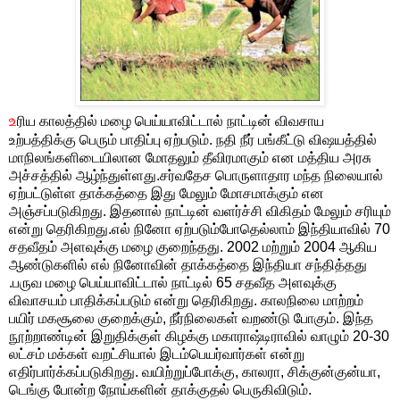
உ
ரிய காலத்தில் மழை பெய்யாவிட்டால் நாட்டின் விவசாய
உற்பத்திக்கு பெரும் பாதிப்பு ஏற்படும். நதி நீர் பங்கீட்டு விஷயத்தில்
மாநிலங்களிடையிலான மோதலும் தீவிரமாகும் என மத்திய அரசு
அச்சத்தில் ஆழ்ந்துள்ளது.சர்வதேச பொருளாதார மந்த நிலையால்
ஏற்பட்டுள்ள தாக்கத்தை இது மேலும் மோசமாக்கும் என
அஞ்சப்படுகிறது. இதனால் நாட்டின் வளர்ச்சி விகிதம் மேலும் சரியும்
என்று தெரிகிறது.எல் நினோ ஏற்படும்போதெல்லாம் இந்தியாவில் 70
சதவீதம் அளவுக்கு மழை குறைந்தது. 2002 மற்றும் 2004 ஆகிய
ஆண்டுகளில் எல் நினோவின் தாக்கத்தை இந்தியா சந்தித்தது
.பருவ மழை பெய்யாவிட்டால் நாட்டில் 65 சதவீத அளவுக்கு
விவாசயம் பாதிக்கப்படும் என்று தெரிகிறது. காலநிலை மாற்றம்
பயிர் மகசூலை குறைக்கும், நீர்நிலைகள் வறண்டு போகும். இந்த
நூற்றாண்டின் இறுதிக்குள் கிழக்கு மகாராஷ்டிராவில் வாழும் 20-30
லட்சம் மக்கள் வறட்சியால் இடம்பெயர்வார்கள் என்று
எதிர்பார்க்கப்படுகிறது. வயிற்றுப்போக்கு, காலரா, சிக்குன்குன்யா,
டெங்கு போன்ற நோய்களின் தாக்குதல் பெருகிவிடும்.