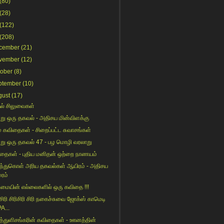
(80)
(28)
(122)
(208)
cember
(21)
vember
(12)
tober
(8)
ptember
(10)
gust
(17)
ல் சிலுவைகள்
று ஒரு தகவல் - அதிசய மின்விளக்கு
் கவிதைகள் - சிறைப்பட்ட சுவாசங்கள்
று ஒரு தகவல் 47 - பழ மொழி வரலாறு
தைகள் - புதிய மனிதன் ஒற்றை நாணயம்
ந்துகொள் அரிய தகவல்கள் ஆயிரம் - அதிசய
மரம்
மையின் எல்லைகளில் ஒரு கவிதை !!!
 சிரி சிரிசிரி சிரி நகைச்சுவை ஜோக்ஸ் காமெடி
A...
த்துளிசங்கரின் கவிதைகள் - ஊனத்தின்