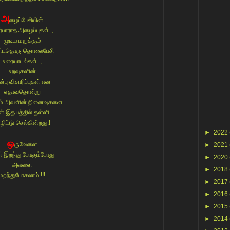
அ
ழைப்பேசியின்
ர்பாராத அழைப்புகள் .,
முடிய மறுக்கும்
ண்டதொரு தொலைபேசி
உரையாடல்கள் .,
உறவுகளின்
்பு விசாரிப்புகள் என
ஏதாவதொன்று
ும் அவளின் நினைவுகளை
ன் இதயத்தில் தள்ளி
ழிட்டு செல்கின்றது.!
►
2022
ஒ
ருவேளை
►
2021
் இறந்து போகும்போது
►
2020
அவளை
►
2018
மறந்துபோகலாம் !!!
►
2017
►
2016
►
2015
►
2014