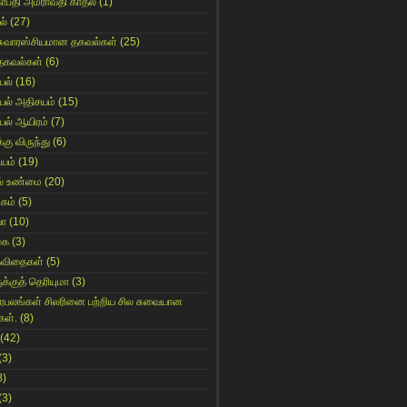
காபதி அமராவதி காதல்
(1)
ல்
(27)
சுவாரஸ்சியமான தகவல்கள்
(25)
தகவல்கள்
(6)
யல்
(16)
யல் அதிசயம்
(15)
யல் ஆயிரம்
(7)
்கு விருந்து
(6)
ியம்
(19)
் உண்மை
(20)
கம்
(5)
யா
(10)
கை
(3)
கவிதைகள்
(5)
க்குத் தெரியுமா
(3)
ிரபலங்கள் சிலரினை பற்றிய சில சுவையான
கள்.
(8)
(42)
(3)
8)
(3)