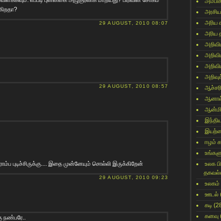
அம்பி
்கிறதா?
அரசிய
அரிய 
29 AUGUST, 2010 08:07
அரிய 
அறிவி
அறிவி
அறிவி
அறிவுக
29 AUGUST, 2010 08:57
ஆச்சர
ஆனால
ஆன்மி
இந்தி
இயற்
ஈழம் 
உங்களு
ப புடிச்சிருக்கு.... இதை முன்னேயும் சொல்லி இருக்கிறேன்
உலக ப
தகவல்
29 AUGUST, 2010 09:23
உலகம்
ஊடல்
கடி
(2
கனவு
 ந‌ண்ப‌ரே..