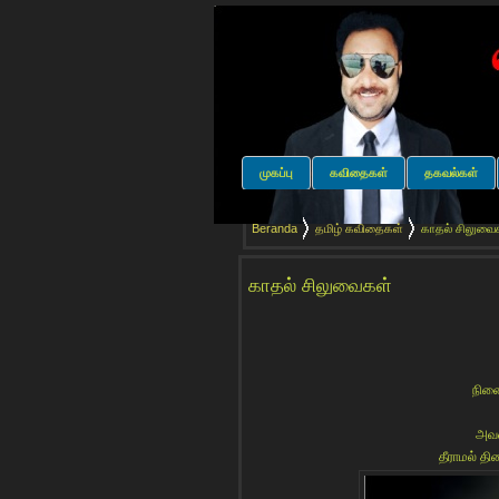
முகப்பு
கவிதைகள்
தகவல்கள்
Beranda
தமிழ் கவிதைகள்
காதல் சிலுவை
காதல் சிலுவைகள்
நினை
அவள
தீராமல் தி