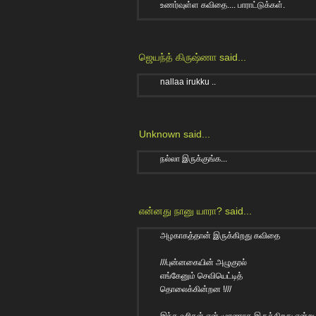
உணர்வுள்ள கவிதை.... பாராட்டுக்கள்.
ஜெயந்த் கிருஷ்ணா
said...
nallaa irukku ..
Unknown
said...
நல்லா இருக்குங்க...
என்னது நானு யாரா?
said...
அழகாகத்தான் இருக்கிறது கவிதை
///புன்னகையின் அழுகுரல்
எங்கேனும் செவியெட்டித்
தொலைக்கின்றன !///
இந்த வரிகள் ஏன் முரணாக இருக்கிறது என்று 