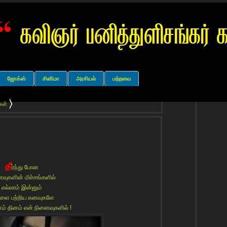
ஜோக்ஸ்
சினிமா
அரசியல்
மற்றவை
கள்
தீ
ர்ந்து போன
வுகளின் மிச்சங்களில்
எல்லாம் இன்னும்
ை பற்றிய கனவுகளே
னம் தினம் என் நினைவுகளில் !