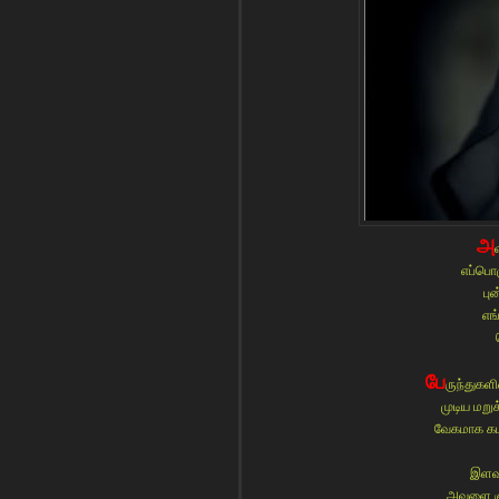
அ
எப்பொ
பு
எங
பே
ருந்துக
முடிய மறு
வேகமாக கடந்
இளவ
அவளை ஞாப