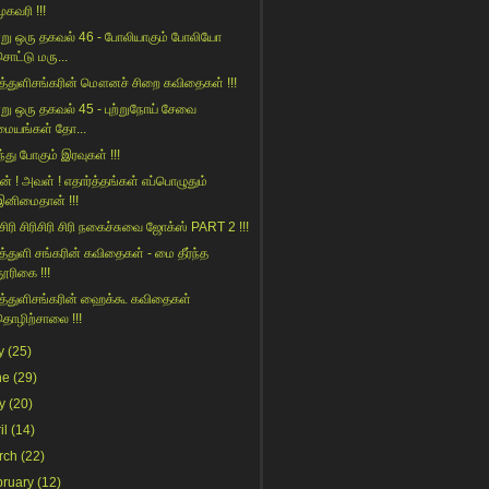
ுகவரி !!!
று ஒரு தகவல் 46 - போலியாகும் போலியோ
சொட்டு மரு...
த்துளிசங்கரின் மௌனச் சிறை கவிதைகள் !!!
று ஒரு தகவல் 45 - புற்றுநோய் சேவை
மையங்கள் தோ...
ந்து போகும் இரவுகள் !!!
் ! அவள் ! எதார்த்தங்கள் எப்பொழுதும்
இனிமைதான் !!!
 சிரி சிரிசிரி சிரி நகைச்சுவை ஜோக்ஸ் PART 2 !!!
த்துளி சங்கரின் கவிதைகள் - மை தீர்ந்த
தூரிகை !!!
த்துளிசங்கரின் ஹைக்கூ கவிதைகள்
தொழிற்சாலை !!!
y
(25)
ne
(29)
y
(20)
il
(14)
rch
(22)
bruary
(12)