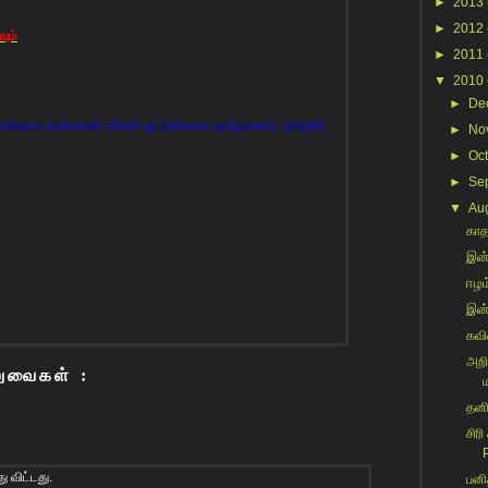
►
2013
►
2012
ும்
►
2011
▼
2010
►
De
ளிதாக மறக்காமல் உங்கள் ஓட்டுக்களை தமிழ்மணம், தமிழிஷ்
►
No
►
Oc
►
Se
▼
Au
காத
இன்
ஈழம
இன்
கவி
அறி
லுவைகள் :
தனி
சிரி
P
ு விட்டது.
பனி