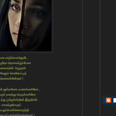
வசர வாழ்க்கையினூடே
ழுதோ தொலைந்துப்போன
ன்னகையின் அழுகுரல்
்கேனும் செவியெட்டித்
தொலைக்கின்றன !
ளின் ஜன்னலோர பயணங்களிலோ ,
க்கும் நகரத்து தெருக்களிலோ
து முற்றுச்சந்தின் இறுதியில்
மறைந்துபோகும்
யதுப்பெண்ணொருத்தி
கப்படுத்திச்செல்கிறாள்.!