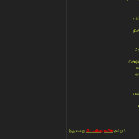
எதி
நீ
அன
மீண்ட
எ
தா
நான
இது எனது
மீள் கவிதைகளில்
ஒன்று !.