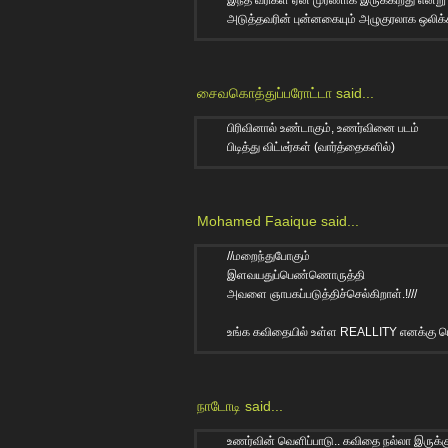
அடுத்தவரின் புன்னகையும் அழுகுரலாக ஒலிக
சைவகொத்துப்பரோட்டா
said...
பிரிவினால் உண்டாகும், உணர்வினை படம்
பிடித்து விட்டீர்கள் (வார்த்தைகளில்)
Mohamed Faaique
said...
//மறைந்துபோகும்
இளவயதுப்பெண்ணொருத்தி
அவளை ஞாபகப்படுத்திச்செல்கிறாள்.!///
உங்க கவிதையில் உள்ள REALLITY எனக்கு ரொம்
நாடோடி
said...
உண‌ர்வின் வெளிப்பாடு.. க‌விதை ந‌ல்லா இருக்கு