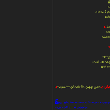
இ
மி
அதையும் தன
மகி
எ
ல்
நான
எல்லைக
சிரித்
பாவம் அவர்களு
நான் க
ப
திவு பிடித்திருந்தால் இங்கு ஒரு முறை
அழுத்த
இ
ந்த பதிவு அனைவரையும் சென்றடைவதற்கு எ
மற்றும் தமிழ்10-ல் குத்தவும்