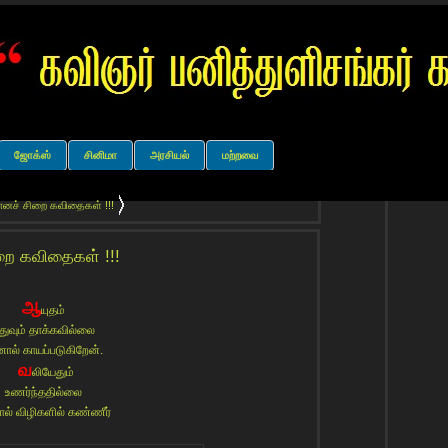
ஜோக்ஸ்
சினிமா
அரசியல்
மற்றவை
னச் சிறை கவிதைகள் !!!
றை கவிதைகள் !!!
ஆ
யுதம்
துவும் தாக்கவில்லை
ால் காயப்படுகிறேன்.
வ
லியேதும்
உணர்ந்ததில்லை
் விழிகளில் கண்ணீர்