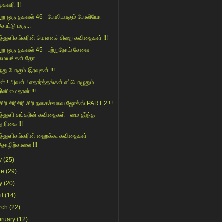
ுகவரி !!!
று ஒரு தகவல் 46 - போலியாகும் போலியோ
சொட்டு மரு...
த்துளிசங்கரின் மௌனச் சிறை கவிதைகள் !!!
று ஒரு தகவல் 45 - புற்றுநோய் சேவை
மையங்கள் தோ...
ந்து போகும் இரவுகள் !!!
் ! அவள் ! எதார்த்தங்கள் எப்பொழுதும்
இனிமைதான் !!!
 சிரி சிரிசிரி சிரி நகைச்சுவை ஜோக்ஸ் PART 2 !!!
த்துளி சங்கரின் கவிதைகள் - மை தீர்ந்த
தூரிகை !!!
த்துளிசங்கரின் ஹைக்கூ கவிதைகள்
தொழிற்சாலை !!!
y
(25)
ne
(29)
y
(20)
il
(14)
rch
(22)
bruary
(12)