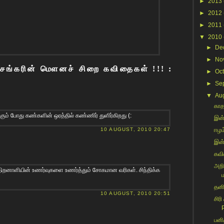
►
2013
►
2012
►
2011
▼
2010
►
De
►
No
ிசங்கரின் மௌனச் சிறை கவிதைகள் !!! :
►
Oc
►
Se
▼
Au
காத
க்கும் போது கண்களின் ஒரத்தில் கண்ணிர் துளிர்கிறது (:
இன்
10 AUGUST, 2010 20:47
ஈழம
இன்
கவி
அறி
்திறனாளியின் உணர்வுகளை உணர்த்தும் சோகமான வரிகள். சிந்திக்க
தனி
10 AUGUST, 2010 20:51
சிரி
P
பனி