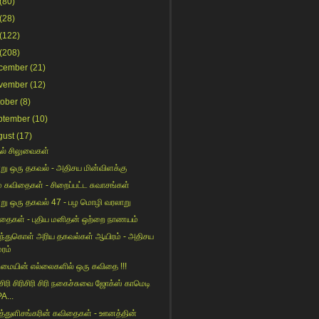
(80)
(28)
(122)
(208)
cember
(21)
vember
(12)
tober
(8)
ptember
(10)
gust
(17)
ல் சிலுவைகள்
று ஒரு தகவல் - அதிசய மின்விளக்கு
் கவிதைகள் - சிறைப்பட்ட சுவாசங்கள்
று ஒரு தகவல் 47 - பழ மொழி வரலாறு
தைகள் - புதிய மனிதன் ஒற்றை நாணயம்
ந்துகொள் அரிய தகவல்கள் ஆயிரம் - அதிசய
மரம்
மையின் எல்லைகளில் ஒரு கவிதை !!!
 சிரி சிரிசிரி சிரி நகைச்சுவை ஜோக்ஸ் காமெடி
A...
த்துளிசங்கரின் கவிதைகள் - ஊனத்தின்