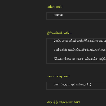
sakthi
said...
arumai
ஜில்தண்ணி
said...
ரொம்ப நேரம் சிந்தித்தேன் இந்த கவிதையை படி
அவர்களின் உலகம் எப்படி இருக்கும்,மனநிலை எப
இந்த உணர்வை வர வைத்த தங்களுக்கு வாழ்த்
vasu balaji
said...
omg. அந்த படமும் கவிதையும்.:(
ஜெயந்த் கிருஷ்ணா
said...