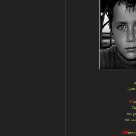
எ
ஆனால்
எ
ல்
வெ
எனது
என் கை
வா
ர்த்