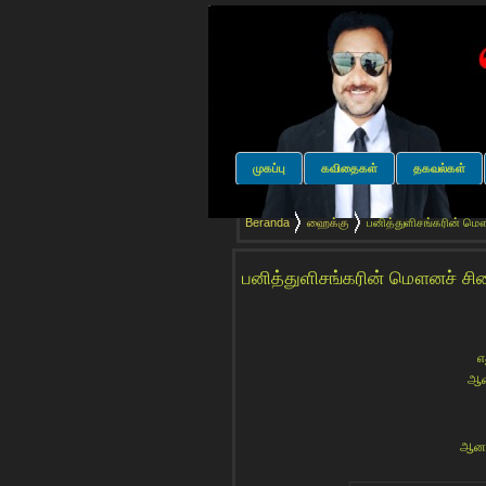
முகப்பு
கவிதைகள்
தகவல்கள்
Beranda
ஹைக்கு
பனித்துளிசங்கரின் மௌ
பனித்துளிசங்கரின் மௌனச் சி
எ
ஆன
ஆனால