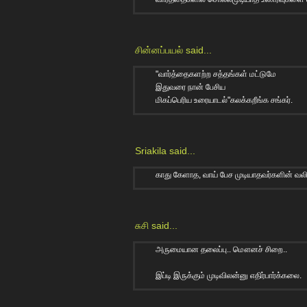
சின்னப்பயல்
said...
"வார்த்தைகளற்ற சத்தங்கள் மட்டுமே
இதுவரை நான் பேசிய
மிகப்பெரிய உரையாடல்"கலக்கறீங்க சங்கர்.
Sriakila
said...
காது கேளாத, வாய் பேச முடியாதவர்களின் வல
சுசி
said...
அருமையான தலைப்பு.. மௌனச் சிறை..
இப்டி இருக்கும் முடிவிலன்னு எதிர்பார்க்கலை.