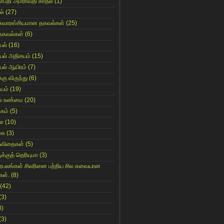
காபதி அமராவதி காதல்
(1)
ல்
(27)
சுவாரஸ்சியமான தகவல்கள்
(25)
தகவல்கள்
(6)
யல்
(16)
யல் அதிசயம்
(15)
யல் ஆயிரம்
(7)
்கு விருந்து
(6)
ியம்
(19)
் உண்மை
(20)
கம்
(5)
யா
(10)
கை
(3)
கவிதைகள்
(5)
க்குத் தெரியுமா
(3)
ிரபலங்கள் சிலரினை பற்றிய சில சுவையான
கள்.
(8)
(42)
(3)
8)
(3)