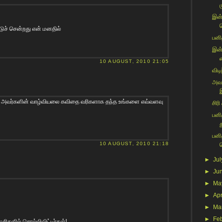
ம
இன்
டுச் சென்றது என் மனதில்
பனி
இன்
10 AUGUST, 2010 21:05
விடி
அவன
ி அவர்களின் வாழ்வியலை கவிதை வரிகளாக தந்த உங்களை எவ்வளவு
சிரி
பனி
பனி
10 AUGUST, 2010 21:18
►
Jul
►
Ju
►
Ma
►
Apr
►
Ma
►
Fe
ிகளில் சொல்லிவிட்டிர்கள்!