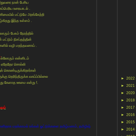
துவரை நான் பேசிய
கப்பெரிய உரையாடல் .
ிமையில் மட்டுமே அரங்கேற்றி
ழ்கிறது இந்த உள்ளம் .
லோரும் பேசும் நேரத்தில்
் மட்டும் நிசப்தத்தின்
ளில் வழி மறந்தவனாய் .
எ
ல்லோரும் என்னிடம்
ஏதேதோ சொல்லி
துக் கொண்டிருக்கிறார்கள்
க்கு தெரிந்திருக்க வாய்ப்பில்லை
►
2022
ாது கேளாத ஊமை என்று !.
►
2021
►
2020
►
2018
வும்
►
2017
►
2016
►
2015
ளிதாக மறக்காமல் உங்கள் ஓட்டுக்களை தமிழ்மணம், தமிழிஷ்
►
2014