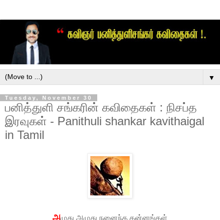
▼
Tuesday, November 30
பனித்துளி சங்கரின் கவிதைகள் : நிசப்த
இரவுகள் - Panithuli shankar kavithaigal
in Tamil
அ
ழுது அழுது நனைந்த கன்னங்கள்