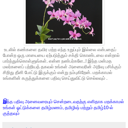
உடலில் கண்களை தவிர மற்ற எந்த உறுப்பும் இல்லை என்பதைப்
போன்ற ஒரு மாயையை ஏற்படுத்தும் சக்தி கொண்டவை என்றால்
பார்த்துக்கொள்ளுங்கள். என்ன நண்பர்களே..! இந்த மன்மத
மலர்களைப் பற்றியத் தகவல் உங்கள் அனைவரின் அறிவு பசிக்கும்
சிறிது தீனி போட்டு இருக்கும் என்று நம்புகிறேன். மறக்காமல்
உங்களின் கருத்துக்களை பதிவு செய்துவிட்டு செல்லவும் .
இ
ந்த பதிவு அனைவரையும் சென்றடைவதற்கு எளிதாக மறக்காமல்
உங்கள் ஓட்டுக்களை தமிழ்மணம், தமிழிஷ் மற்றும் தமிழ்10-ல்
குத்தவும்