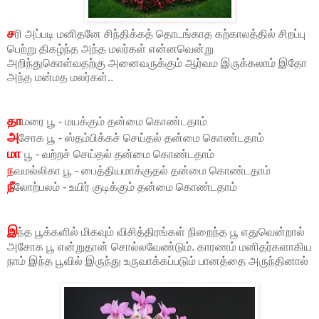
ச
ரி அப்படி மனிதனே சிந்திக்கத் தொடங்காத கற்காலத்தில் சிறப்பு
பெற்று திகழ்ந்த அந்த மலர்கள் என்னவென்று
அறிந்துகொள்வதற்கு அனைவருக்கும் ஆர்வம இருக்கலாம் இதோ
அந்த மன்மத மலர்கள்..
தா
மரை பூ - மயக்கும் தன்மை கொண்டதாம்
அ
சோக பூ - ஸ்தம்பிக்கச் செய்தல் தன்மை கொண்டதாம்
மா
பூ - வற்றச் செய்தல் தன்மை கொண்டதாம்
ந
வமல்லிகா பூ - பைத்தியமாக்குதல் தன்மை கொண்டதாம்
நீ
லோற்பலம் - உயிர் குடிக்கும் தன்மை கொண்டதாம்
இ
ந்த பூக்களில் மிகவும் விசித்திரங்கள் நிறைந்த பூ எதுவென்றால்
அசோக பூ என்றுதான் சொல்லவேண்டும். காரணம் மனிதர்களாகிய
நாம் இந்த பூவில் இருந்து உருவாக்கப்படும் பானத்தை அருந்தினால்