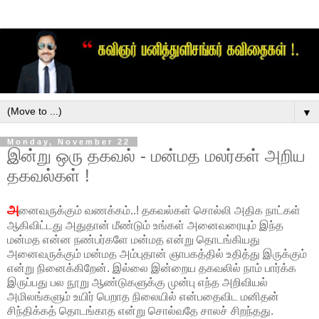
▼
Monday, November 22
இன்று ஒரு தகவல் - மன்மத மலர்கள் அறிய
தகவல்கள் !
அ
னைவருக்கும் வணக்கம்..! தகவல்கள் சொல்லி அதிக நாட்கள்
ஆகிவிட்டது அதுதான் மீண்டும் உங்கள் அனைவரையும் இந்த
மன்மத என்ன நண்பர்களே மன்மத என்று தொடங்கியது
அனைவருக்கும் மன்மத அம்புதான் ஞாபகத்தில் உதித்து இருக்கும்
என்று நினைக்கிறேன். இல்லை இன்றைய தகவலில் நாம் பார்க்க
இருப்பது பல நூறு ஆண்டுகளுக்கு முன்பு எந்த அறிவியல்
அமிலங்களும் உயிர் பெறாத நிலையில் என்பதைவிட மனிதன்
சிந்திக்கத் தொடங்காத என்று சொல்வதே சாலச் சிறந்தது.