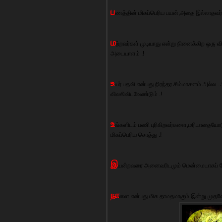
ப
ணத்தின் மிகப்பெரிய பயன்,அதை இல்லாதவர்க
ம
ற்றவர்கள் முடியாது என்று நினைக்கிற ஒரு வ
அடையாளம் .!
உ
யர் பதவி என்பது நிரந்தர சிம்மாசனம் அல்ல . 
விலகிவிடவேண்டும் .!
உ
ங்களிடம் பணி புரிகிறவர்களை,மரியாதையோட
மிகப்பெரிய சொத்து .!
இ
யன்றவரை அனைவரிடமும் மென்மையாகப் பேச
நா
ளை என்பது மிக தாமதமாகும்.இன்று முதலே வ