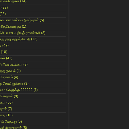
ின் கவிதைகள்
(14)
ா
(32)
(23)
ுவையான உண்மை நிகழ்வுகள்
(5)
 நித்தியானந்தா
(1)
ஸ்சியமான அறிவுத் தகவல்கள்
(8)
ுறு குறு குறுஞ்செய்தி
(13)
்
(47)
(10)
கள்
(41)
சினிமா பாடல்கள்
(8)
 ஒரு தகவல்
(4)
விமர்சனம்
(4)
்து கொள்ளுங்கள்
(3)
ுமா உங்களுக்கு ??????
(7)
 கவிதைகள்
(9)
ுகள்
(50)
ுகள்
(7)
்டி
(10)
ில் பிடித்தது
(5)
துளி நினைவுகள்
(5)