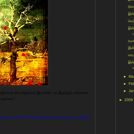
நின
இன்ற
வெற்
இன்
ப
நடிக
இன்
சாய
இன்
►
Ma
►
Fe
►
Ja
யாமல் காப்பாற்றுங்கள்.இயலாவிட்டால் இருக்கும் மரங்களை
்ளுங்கள் !
►
2009
ளிதாக மறக்காமல் உங்கள் ஓட்டுக்களை தமிழ்மணம், தமிழிஷ்