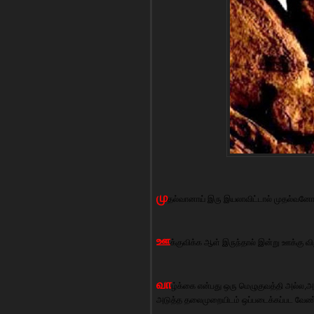
மு
தல்வானாய் இரு இயலாவிட்டால் முதல்வனோட
ஊ
க்குவிக்க ஆள் இருந்தால் இன்று ஊக்கு வி
வா
ழ்க்கை என்பது ஒரு மெழுகுவத்தி அல்ல,அத
அடுத்த தலைமுறையிடம் ஒப்படைக்கப்பட வேண்ட