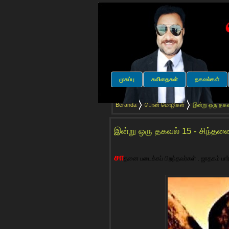
முகப்பு
கவிதைகள்
தகவல்கள்
Beranda
பொன் மொழிகள்
இன்று ஒரு தகவல
இன்று ஒரு தகவல் 15 - சிந்தனைக
சா
தனை படைக்கப் பிறந்தவர்கள் . ஜாதகம் பார்