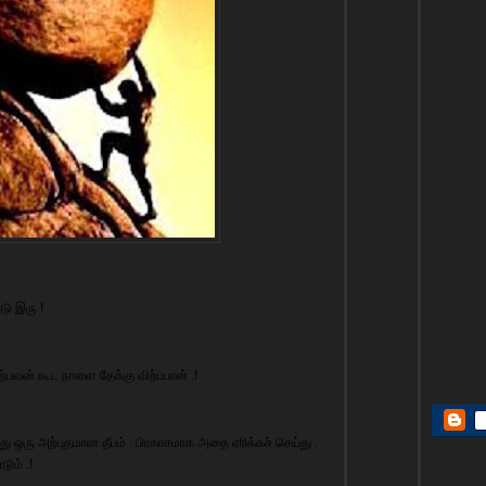
ு இரு !
ற்பவன் கூட நாளை தேக்கு விற்பபான் .!
ு ஒரு அற்புதமான தீபம் . பிரகாசமாக அதை ஏரிக்கச் செய்து .
ும் .!