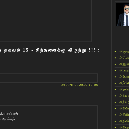
தகவல் 15 - சிந்தனைக்கு விருந்து !!! :
அ முத
அதிசய
அனுபவ
அப்படி
அம்பா
அம்பி
26 APRIL, 2010 12:05
அரசிய
அரிய 
அரிய 
அறிவி
ிக்க மாட்டான்
அறிவி
 அடங்கும்.
அறிவி
அறிவுக