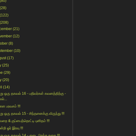
(80)
(28)
(122)
(208)
cember
(21)
vember
(12)
tober
(8)
ptember
(10)
gust
(17)
y
(25)
ne
(29)
y
(20)
il
(14)
று ஒரு தகவல் 16 - பதிவர்கள் கவனத்திற்கு -
எல்...
ான பரவசம் !!!
று ஒரு தகவல் 15 - சிந்தனைக்கு விருந்து !!!
வறை & குப்பைத்தொட்டி புனிதம் !!!
ன்றி ஓர் இரவு !!!
று ஒரு தகவல் 14 - குடை பிறந்த கதை !!!