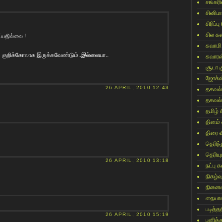
சங்கர
சினிம
சிரிப்பு
சில ச
்பதில்லை !
சுவாமி
மே குறிக்கோலாக இருக்கவேண்டும்..இல்லையா..
சுவார
சூடா க
ஜோக்ஸ
26 APRIL, 2010 12:43
தகவல்
தகவல்
தமிழ் 
தினம்
திரை 
தெரிந
தெரிய
26 APRIL, 2010 13:18
நட்பு
நிகழ்வ
நினைவ
நையாண
படித்தத
26 APRIL, 2010 15:19
பனித்