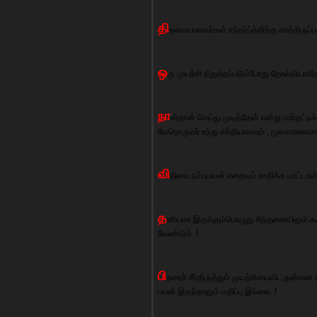
தி
றமையானவர்கள் சந்தர்ப்த்திற்கு காத்திருப்
ஒ
ரு முயற்சி நிறுத்தப்படும்போது தோல்வியாக
நா
ன்தான் செய்து முடித்தேன் என்று மார்தட்
வேறொருவர் உந்து சக்தியாகவும் , மூலகாரணமாகவ
வி
தியை நம்புபவன் எதையும் சாதிக்க மாட்டான் 
த
னியாக இருக்கும்பொழுது சிந்தனையிலும்.கூ
வேண்டும் .!
பி
றரைச் சீர்திருத்தும் முயற்சியைவிட,தன்னை
பயன் இருந்தாலும் மதிப்பு இல்லை .!