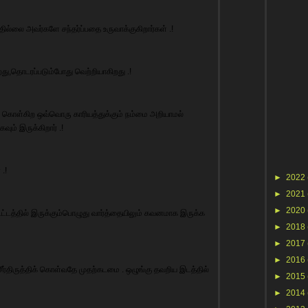
பதில்லை அவர்களே சந்தர்ப்பதை உருவாக்குகிறார்கள் .!
ிறது,தொடரப்படும்போது வெற்றியாகிறது .!
டிக் கொள்கிற ஒவ்வொரு காரியத்துக்கும் நம்மை அறியாமல்
ும் இருக்கிறார் .!
.!
►
2022
►
2021
►
2020
ட்டத்தில் இருக்கும்பொழுது வார்த்தையிலும் கவனமாக இருக்க
►
2018
►
2017
►
2016
 சீர்திருத்திக் கொள்வதே முதற்கடமை . ஒழுங்கு தவறிய இடத்தில்
►
2015
►
2014