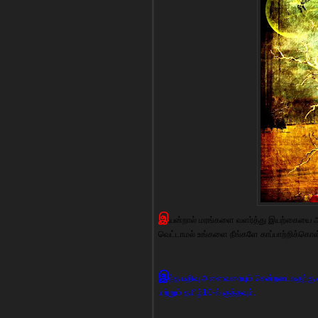
இ
யன்றால் மரங்களை வளர்த்து இயற்கையை அழி
வெட்டாமல் உங்களை நீங்களே காப்பாற்றிக்கொள
இ
ந்த பதிவு அனைவரையும் சென்றடைவதற்கு எ
மற்றும் தமிழ்10-ல் குத்தவும்.