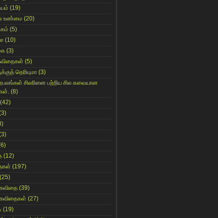
ியம்
(19)
் உண்மை
(20)
கம்
(5)
யா
(10)
கை
(3)
கவிதைகள்
(5)
க்குத் தெரியுமா
(3)
ிரபலங்கள் சிலரினை பற்றிய சில சுவையான
கள்.
(8)
(42)
(3)
8)
(3)
(6)
ை
(12)
ைகள்
(197)
(25)
 கவிதை
(39)
 கவிதைகள்
(27)
ி
(19)