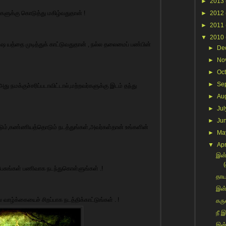
►
2013
ளுக்கு கொடுத்து மகிழ்வதுதான் !
►
2012
►
2011
▼
2010
ிஷ யத்தை முடித்துக் காட்டுவதுதான் , நல்ல தலைமைப் பண்பின்
►
De
►
No
►
Oc
►
Se
அது நமக்குச்சரிப்படாவிட்டால்,மற்றவர்களுக்கு இடம் தந்து
►
Au
►
Jul
►
Ju
ும்,கண்ணியத்தொடும் நடத்துங்கள்,அவர்கள்தான் உங்களின்
►
Ma
▼
Apr
இன்
(
ுங்கள் பணிவாக நடந்துகொள்ளுங்கள் .!
தாய
இன்
ாழ்க்கையைச் சிறப்பாக நடத்திக்காட்டுங்கள் . !
கரு
நீ இ
இன்