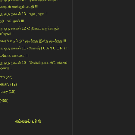
ைவுகள் சுமக்கும் கைதி !!!
ு ஒரு தகவல் 13 - சுறா , சுறா !!!
றிடமாய் நான் !!!
று ஒரு தகவல் 12 -அதிசயம் மருந்தாகும்
ாம்புகள் !
ை ரம்பா டும் டும் முடிந்தது இன்று முடிந்தது !!!
று ஒரு தகவல் 11 - கேன்சர் ( C A N C E R ) !!!
ம்போன கனவுகள் !!!
று ஒரு தகவல் 10 - "கேள்வி நாயகன்"சாக்ரடீஸ்
மரணத...
rch
(22)
bruary
(12)
nuary
(18)
(455)
எம்மைப் பற்றி