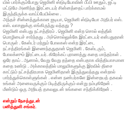
யில் பார்க்கும்போது ஜெமினி ஸ்டுடியோவின் பீப்பி ஊதும், ஜட்டி
மட்டுமே அணிந்த இரட்டையர் சின்னத்தைப் பார்க்காமல்
இருந்திருக்க வாய்ப்பேயில்லை .
அந்தச் சின்னத்துக்கான ஐடியா, ஜெமினி ஸ்டுடியோ அதிபர் எஸ்.
எஸ். வாசனுக்கு எங்கிருந்து வந்தது ?
ஜெமினி என்பது நட்சத்திரம் . ஜெமினி என்ற சொல் லத்தீன்
மொழியைச் சார்ந்தது . அச்சொல்லுக்கே இரட்டையர் என்பதுதான்
பொருள் . கேஸ்டர் மற்றும் போலகஸ் என்ற இரட்டை
நட்சத்திரங்கள் இணைந்ததுதான் ஜெமினி . கேஸ்டரும்,
போலக்ஸும் இரட்டையர். கிரேக்கப் புராணத்து கதை மாந்தர்கள் .
ஒரே தாய் . ஆனால், வேறு வேறு தந்தை என்பதாக வித்தியாசமான
கதை உண்டு . அக்காலத்தில் மாலுமிகளுக்கு இரவில் திசை
காட்டும் நட்சத்திரமாக ஜெமினிதான் இருந்துவந்தது என்றால்
பார்த்துக்கொள்ளுங்கள் . என்ன நண்பர்களே இன்றையத் தகவல்
உங்கள் அனைவருக்கும் பிடித்திருக்கும் என்று நம்புகிறேன் .
மீண்டும் ஒரு அறியத் தகவலுடன் உங்களை சந்திக்கிறேன் .
என்றும் நேசத்துடன்
பனித்துளி சங்கர்.