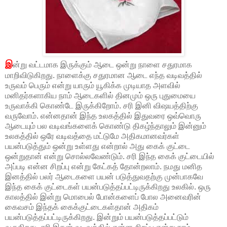
இ
ன்று வட்டமாக இருக்கும் ஆடை ஒன்று நாளை சதுரமாக
மாறிவிடுகிறது. நாளைக்கு சதுரமான ஆடை எந்த வடிவத்தில்
உருவம் பெரும் என்று யாரும் யூகிக்க முடியாத அளவில்
மனிதர்களாகிய நாம் ஆடைகளில் தினமும் ஒரு புதுமையை
உருவாக்கி கொண்டே இருக்கிறோம். சரி இனி விஷயத்திற்கு
வருவோம். என்னதான் இந்த உலகத்தில் இதுவரை ஒவ்வொரு
ஆடையும் பல வடிவங்களைக் கொண்டு திகழ்ந்தாலும் இன்னும்
உலகத்தில் ஒரே வடிவத்தை மட்டுமே அதிகமானவர்கள்
பயன்படுத்தும் ஒன்று உள்ளது என்றால் அது கைக் குட்டை
ஒன்றுதான் என்று சொல்லவேண்டும். சரி இந்த கைக் குட்டையில்
அப்படி என்ன சிறப்பு என்று கேட்கத் தோன்றலாம். நமது மனித
இனத்தில் பலர் ஆடைகளை பயன் படுத்துவதற்கு முன்பாகவே
இந்த கைக் குட்டைகள் பயன்படுத்தப்பட்டிருக்கிறது உலகில். ஒரு
காலத்தில் இன்று மொபைல் போன்களைப் போல அனைவரின்
கைவசம் இந்தக் கைக்குட்டைகள்தான் அதிகம்
பயன்படுத்தப்பட்டிருக்கிறது. இன்றும் பயன்படுத்தப்பட்டும்