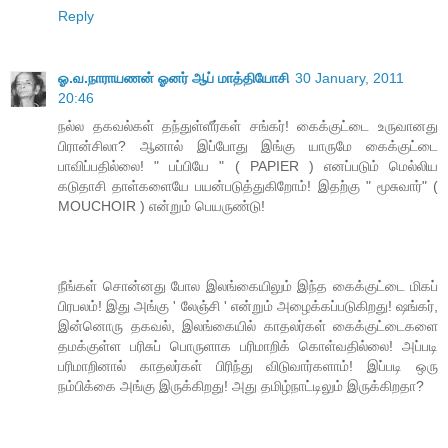
Reply
ஓ.வ.நாராயணன் ஓனர் ஆப் மாத்தியோசி
30 January, 2011
20:46
நல்ல தகவல்கள் தந்துள்ளீர்கள் சங்கர்! கைக்குட்டை உருவானது
பிரான்சிலா? ஆனால் இப்போது இங்கு யாருமே கைக்குட்டை
பாவிப்பதில்லை! " பப்பியே " ( PAPIER ) எனப்படும் மெல்லிய
கடுதாசி தாள்களையே பயன்படுத்துகிறோம்! இதற்கு " மூசுவார்" (
MOUCHOIR ) என்றும் பெயருண்டு!
நீங்கள் சொன்னது போல இலங்கையிலும் இந்த கைக்குட்டை மிகப்
பிரபலம்! இது அங்கு ' லேஞ்சி ' என்றும் அழைக்கப்படுகிறது! ஷங்கர்,
இன்னொரு தகவல், இலங்கையில் காதலர்கள் கைக்குட்டைகளை
தமக்குள்ள பரிசுப் பொருளாக பரிமாறிக் கொள்வதில்லை! அப்படி
பரிமாறினால் காதலர்கள் பிரிந்து விடுவார்களாம்! இப்படி ஒரு
நம்பிக்கை அங்கு இருக்கிறது! அது தமிழ்நாட்டிலும் இருக்கிறதா?