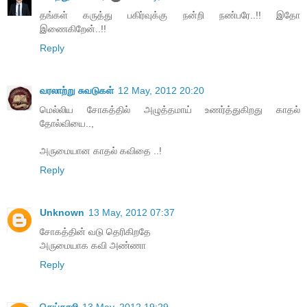
தங்கள் கருத்து பகிர்வுக்கு நன்றி நண்பரே..!! இதோ
இணைகிறேன்..!!
Reply
வரலாற்று சுவடுகள்
12 May, 2012 20:20
மெல்லிய சோகத்தில் அழுத்தமாய் உணர்த்துகிறது காதல்
தோல்வியை..,
அருமையான காதல் கவிதை ..!
Reply
Unknown
13 May, 2012 07:37
சோகத்தின் வடு தெரிகிறதே
அருமையாக கவி அண்ணா
Reply
செய்தாலி
13 May, 2012 19:29