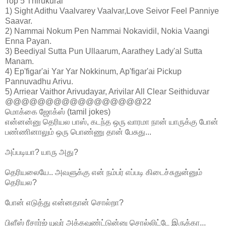
Top 5 Thirukural
1) Sight Adithu Vaalvarey Vaalvar,Love Seivor Feel Panniye
Saavar.
2) Nammai Nokum Pen Nammai Nokavidil, Nokia Vaangi
Enna Payan.
3) Beediyal Sutta Pun Ullaarum, Aarathey Lady'al Sutta
Manam.
4) Ep'figar'ai Yar Yar Nokkinum, Ap'figar'ai Pickup
Pannuvadhu Arivu.
5) Arriear Vaithor Arivudayar, Arivilar All Clear Seithiduvar
@@@@@@@@@@@@@@@@@22
மொக்கை ஜோக்ஸ் (tamil jokes)
என்னன்னு தெரியல பாஸ், கடந்த ஒரு வாரமா நா‌ன் யாரு‌க்கு போ‌ன்
ப‌ண்‌ணினாலு‌ம் ஒரு பொண்ணு தா‌ன் பேசுது...
அ‌ப்படியா? யாரு அது?
தெ‌ரியலையே.. அவளுக்கு என் நம்பர் எப்படி கிடைச்சுதுன்னு‌ம்
தெரியல?
போ‌ன் எடு‌த்து எ‌ன்னதா‌ன் சொ‌ல்றா?
பிளீஸ் ரீசார்ஜ் யுவர் அ‌க்கவு‌ண்‌ட்டு‌ன்னு சொல்லிட்டே இருக்கா...