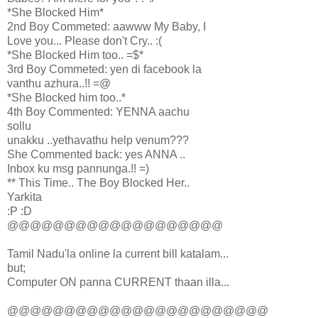
*She Blocked Him*
2nd Boy Commeted: aawww My Baby, I
Love you... Please don't Cry.. :(
*She Blocked Him too.. =$*
3rd Boy Commeted: yen di facebook la
vanthu azhura..!! =@
*She Blocked him too..*
4th Boy Commented: YENNA aachu
sollu
unakku ..yethavathu help venum???
She Commented back: yes ANNA ..
Inbox ku msg pannunga.!! =)
** This Time.. The Boy Blocked Her..
Yarkita
:P :D
@@@@@@@@@@@@@@@@@@@
Tamil Nadu'la online la current bill katalam...
but;
Computer ON panna CURRENT thaan illa...
@@@@@@@@@@@@@@@@@@@@@@@