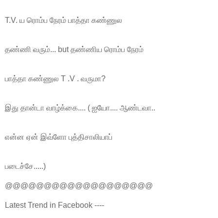
T.V. ய ரொம்ப நேரம் பாத்தா கண்ணுல
தண்ணி வரும்... but தண்ணிய ரொம்ப நேரம்
பாத்தா கண்ணுல T .V . வருமா?
இது தான்டா வாழ்க்கை.... ( ஐயோ.... ஆண்டவா..
என்ன ஏன் இவ்ளோ புத்திசாலியாப்
படைச்சே.....)
@@@@@@@@@@@@@@@@@@@
Latest Trend in Facebook ----