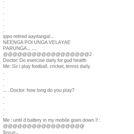
.
.
.
.
.
.
ippo retired aayitanga!...
NEENGA POI UNGA VELAYAE
PARUNGA... ....
@@@@@@@@@@@@@@@@@@2
Doctor: Do exercise daily for gud health
Me: Sir i play football, cricket, tennis daily.
.
.
.
... . Doctor: how long do you play?
.
.
.
.
Me : until d battery in my mobile goes down !! :
@@@@@@@@@@@@@@@@@
தோழா..