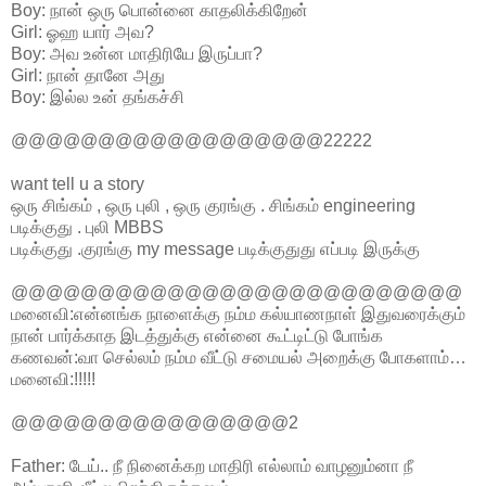
Boy: நான் ஒரு பொன்னை காதலிக்கிறேன்
Girl: ஓஹ யார் அவ?
Boy: அவ உன்ன மாதிரியே இருப்பா?
Girl: நான் தானே அது
Boy: இல்ல உன் தங்கச்சி
@@@@@@@@@@@@@@@@@@22222
want tell u a story
ஒரு சிங்கம் , ஒரு புலி , ஒரு குரங்கு . சிங்கம் engineering
படிக்குது . புலி MBBS
படிக்குது .குரங்கு my message படிக்குதுது எப்படி இருக்கு
@@@@@@@@@@@@@@@@@@@@@@@@@@
மனைவி:என்னங்க நாளைக்கு நம்ம கல்யாணநாள் இதுவரைக்கும்
நான் பார்க்காத இடத்துக்கு என்னை கூட்டிட்டு போங்க
க‌ணவன்:வா செல்லம் நம்ம வீட்டு சமையல் அறைக்கு போகளாம்…
மனைவி:!!!!!
@@@@@@@@@@@@@@@@2
Father: டேய்.. நீ நினைக்கற மாதிரி எல்லாம் வாழனும்னா நீ