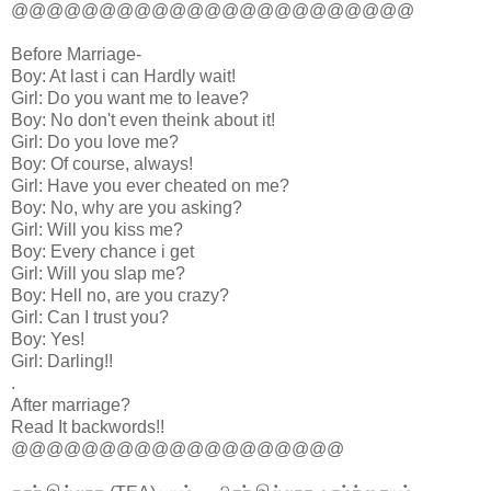
@@@@@@@@@@@@@@@@@@@@@@@
Before Marriage-
Boy: At last i can Hardly wait!
Girl: Do you want me to leave?
Boy: No don't even theink about it!
Girl: Do you love me?
Boy: Of course, always!
Girl: Have you ever cheated on me?
Boy: No, why are you asking?
Girl: Will you kiss me?
Boy: Every chance i get
Girl: Will you slap me?
Boy: Hell no, are you crazy?
Girl: Can I trust you?
Boy: Yes!
Girl: Darling!!
.
After marriage?
Read It backwords!!
@@@@@@@@@@@@@@@@@@@