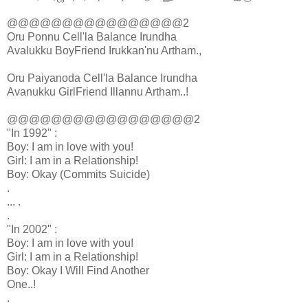
@@@@@@@@@@@@@@@@2
Oru Ponnu Cell'la Balance Irundha
Avalukku BoyFriend Irukkan'nu Artham.,
Oru Paiyanoda Cell'la Balance Irundha
Avanukku GirlFriend Illannu Artham..!
@@@@@@@@@@@@@@@@@2
"In 1992" :
Boy: I am in love with you!
Girl: I am in a Relationship!
Boy: Okay (Commits Suicide)
.
... .
.
"In 2002" :
Boy: I am in love with you!
Girl: I am in a Relationship!
Boy: Okay I Will Find Another
One..!
.