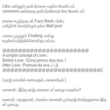
Like பண்ணும் நண்பர்களை மறக்க வேண்டாம்
comment பண்ணாத நண்பர்களோடு சேர வேண்டாம்
காலை எழுந்தவுடன் Face Book -பின்பு
மகிழ்ச்சி கொடுக்கும் நல்ல Wall post
மாலை முழுதும் Chatting -என்று
வழக்கப்படுத்திக்கொள்ளு பாப்பா..
@@@@@@@@@@@@@@@@@@@@@@
A simple concept of Love :
Before Love : Enna ponnu daa ava..!
After Love : Ponnaa da ava..! ;-))
@@@@@@@@@@@@@@@@@@@@@@@@@2
‎( தாஜ் மகாலில் கணவனும், மனைவியும் )
மனைவி : இந்த தாஜ் மகாலை கட்டினது யாருங்க?
கணவர் : ஷாஜகான், அவங்க மனைவி மும்தாஜ் செத்ததுனால இத
கட்டினாரு.