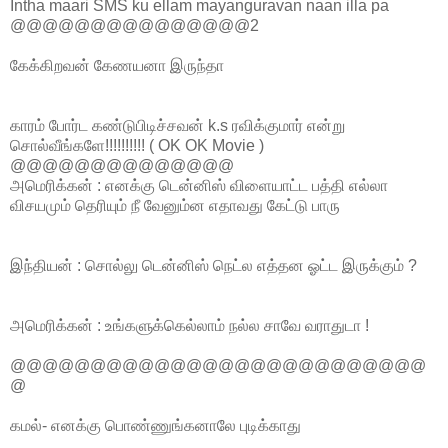
Intha maari SMS ku ellam mayanguravan naan illa pa
@@@@@@@@@@@@@@@2
கேக்கிறவன் கேணயனா இருந்தா
காரம் போர்ட கண்டுபிடிச்சவன் k.s ரவிக்குமார் என்று
சொல்வீங்களே!!!!!!!!!! ( OK OK Movie )
@@@@@@@@@@@@@@
அமெரிக்கன் : எனக்கு டென்னிஸ் விளையாட்ட பத்தி எல்லா
விசயமும் தெரியும் நீ வேனும்ன எதாவது கேட்டு பாரு
இந்தியன் : சொல்லு டென்னிஸ் நெட்ல எத்தன ஓட்ட இருக்கும் ?
அமெரிக்கன் : உங்களுக்கெல்லாம் நல்ல சாவே வராதுடா !
@@@@@@@@@@@@@@@@@@@@@@@@@@
@
கமல்- எனக்கு பொண்ணுங்கனாலே புடிக்காது