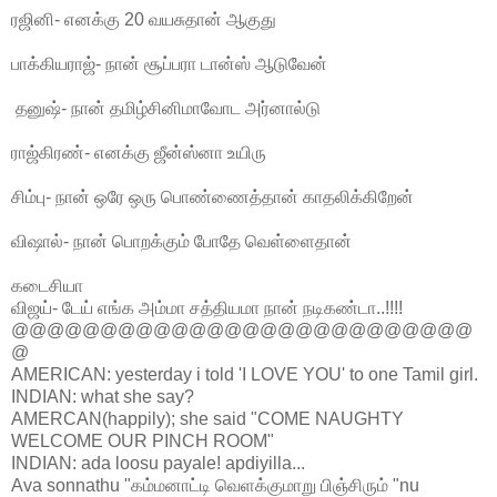
ரஜினி- எனக்கு 20 வயசுதான் ஆகுது
பாக்கியராஜ்- நான் சூப்பரா டான்ஸ் ஆடுவேன்
தனுஷ்- நான் தமிழ்சினிமாவோட அர்னால்டு
ராஜ்கிரண்- எனக்கு ஜீன்ஸ்னா உயிரு
சிம்பு- நான் ஒரே ஒரு பொண்ணைத்தான் காதலிக்கிறேன்
விஷால்- நான் பொறக்கும் போதே வெள்ளைதான்
கடைசியா
விஜய்- டேய் எங்க அம்மா சத்தியமா நான் நடிகண்டா..!!!!
@@@@@@@@@@@@@@@@@@@@@@@@@@
@
AMERICAN: yesterday i told 'I LOVE YOU' to one Tamil girl.
INDIAN: what she say?
AMERCAN(happily); she said "COME NAUGHTY
WELCOME OUR PINCH ROOM"
INDIAN: ada loosu payale! apdiyilla...
Ava sonnathu "கம்மனாட்டி வெளக்குமாறு பிஞ்சிரும் "nu