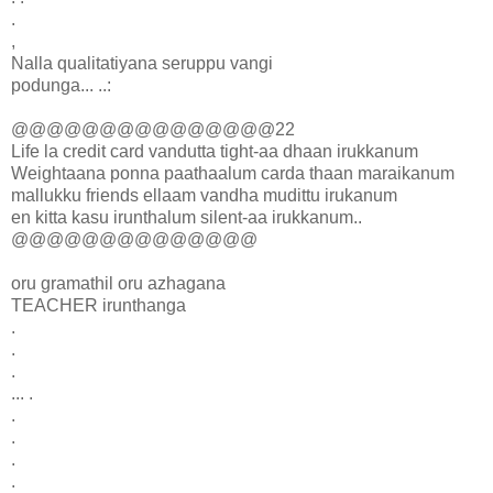
.
,
Nalla qualitatiyana seruppu vangi
podunga... ..:
@@@@@@@@@@@@@@@22
Life la credit card vandutta tight-aa dhaan irukkanum
Weightaana ponna paathaalum carda thaan maraikanum
mallukku friends ellaam vandha mudittu irukanum
en kitta kasu irunthalum silent-aa irukkanum..
@@@@@@@@@@@@@@
oru gramathil oru azhagana
TEACHER irunthanga
.
.
.
... .
.
.
.
.