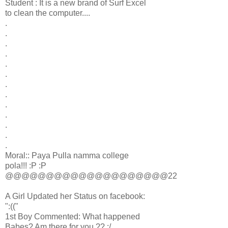
Student : It is a new brand of Surf Excel
to clean the computer....
.
.
.
.
.
.
.
.
.
.
.
.
.
Moral:: Paya Pulla namma college
pola!!! :P :P
@@@@@@@@@@@@@@@@@@@@22
A Girl Updated her Status on facebook:
":(("
1st Boy Commented: What happened
Babes? Am there for you ?? :/