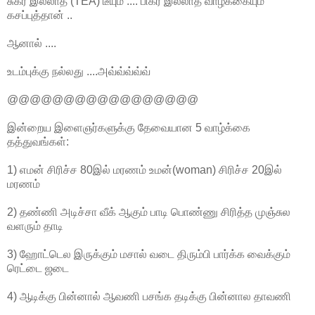
சுகர் இல்லாத (TEA) டீயும் .... பிகர் இல்லாத வாழ்க்கையும்
கசப்புத்தான் ..
ஆனால் ....
உடம்புக்கு நல்லது ....அவ்வ்வ்வ்வ்
@@@@@@@@@@@@@@@@@
இன்றைய இளைஞர்களுக்கு தேவையான 5 வாழ்க்கை
தத்துவங்கள்:
1) எமன் சிரிச்ச 80இல் மரணம் உமன்(woman) சிரிச்ச 20இல்
மரணம்
2) தண்ணி அடிச்சா வீக் ஆகும் பாடி பொண்ணு சிரித்த முஞ்சுல
வளரும் தாடி
3) ஹோட்டெல இருக்கும் மசால் வடை திரும்பி பார்க்க வைக்கும்
ரெட்டை ஜடை
4) ஆடிக்கு பின்னால் ஆவணி பசங்க தடிக்கு பின்னால தாவணி