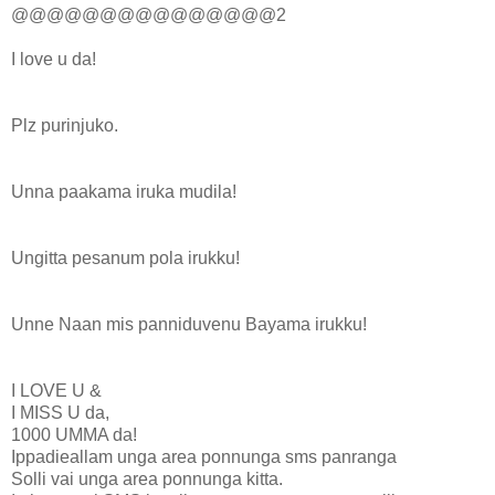
@@@@@@@@@@@@@@@2
I love u da!
Plz purinjuko.
Unna paakama iruka mudila!
Ungitta pesanum pola irukku!
Unne Naan mis panniduvenu Bayama irukku!
I LOVE U &
I MISS U da,
1000 UMMA da!
Ippadieallam unga area ponnunga sms panranga
Solli vai unga area ponnunga kitta.