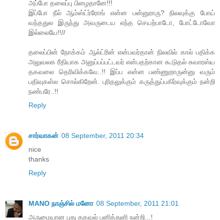
அப்போ தலைப்பு பிழைதானே!!!
இப்போ நீல் ஆம்ஸ்ட்ர்ரோங் என்ன பன்னுராரு? நிலவுக்கு போய்
வந்ததுல இருந்து அவருடைய எந்த செயற்பாடோ, போட்டோவோ
இல்லையே!!//
தலைப்பின் நோக்கம் ஆல்ட்ரின் என்பவர்தான் நிலவில் கால் பதிக்க
அலுவலக ரீதியாக அனுப்பப்பட்டவர் என்பதற்கான கூடுதல் சுவாரஸ்ய
தகவலை தெரிவிக்கவே..!! இப்ப என்ன பண்ணுறாருன்னு வரும்
பதிவுகள்ல சொல்கிறேன். புரிதலுக்கும் கருத்துப்பகிர்வுக்கும் நன்றி
நண்பரே..!!
Reply
சார்வாகன்
08 September, 2011 20:34
nice
thanks
Reply
MANO நாஞ்சில் மனோ
08 September, 2011 21:01
அருமையான புது தகவல் பனித்துளி நன்றி...!