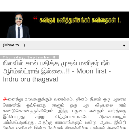
▼
Thursday, September 8
நிலவில் கால் பதித்த முதல் மனிதர் நீல்
ஆர்ம்ஸ்ட்ரா​ங் இல்லை..!! - Moon first -
Indru oru thagaval
அ
னைத்து உறவுகளுக்கும் வணக்கம். தினம் தினம் ஒரு புதுமை
கொண்டு ஒவ்வொரு நாளும் ஒரு புது விடியலை நாம்
கண்டுகொண்டிருக்கிறோம். இந்த புதுமை என்னும் வார்த்தை
இப்பொழுது சற்று வித்தியாசமாகவே அனைவராலும்
பார்க்கப்படுகிறது. அதற்கு காரணங்களும் உண்டு. ஆடை இன்றி
பிறந்த மனிதன் இன்று வேற்றுக் கிரகத்திற்கு பறக்கும் அளவிற்கு