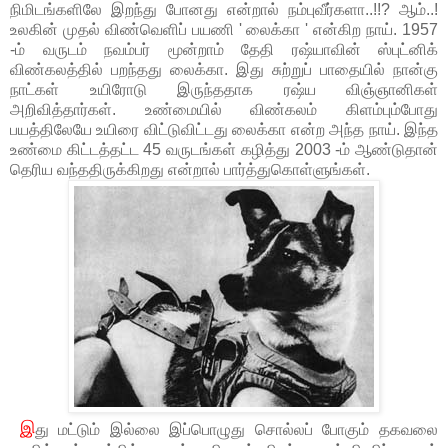
நிமிடங்களிலே இறந்து போனது என்றால் நம்புவீர்களா..!!?
ஆம்..!
உலகின் முதல் விண்வெளிப் பயணி ' லைக்கா ' என்கிற நாய். 1957
-ம் வருடம் நவம்பர் மூன்றாம் தேதி ரஷ்யாவின் ஸ்புட்னிக்
விண்கலத்தில் பறந்தது லைக்கா. இது சுற்றுப் பாதையில் நான்கு
நாட்கள் உயிரோடு இருந்ததாக ரஷ்ய விஞ்ஞானிகள்
அறிவித்தார்கள். உண்மையில் விண்கலம் கிளம்பும்போது
பயத்திலேயே உயிரை விட்டுவிட்டது லைக்கா என்ற அந்த நாய். இந்த
உண்மை கிட்டத்தட்ட 45 வருடங்கள் கழித்து 2003 -ம் ஆண்டுதான்
தெரிய வந்ததிருக்கிறது என்றால் பார்த்துகொள்ளுங்கள்.
இ
து மட்டும் இல்லை இப்பொழுது சொல்லப் போகும் தகவலை