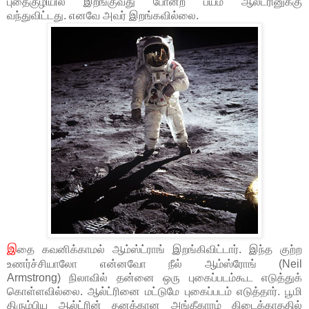
புதைகுழியில் இறங்குவது போன்ற பயம் ஆல்ட்ரினுக்கு
வந்துவிட்டது. எனவே அவர் இறங்கவில்லை.
இ
தை கவனிக்காமல் ஆம்ஸ்ட்ராங் இறங்கிவிட்டார். இந்த குற்ற
உணர்ச்சியாலோ என்னவோ நீல் ஆம்ஸ்ரோங் (Neil
Armstrong) நிலாவில் தன்னை ஒரு புகைப்படம்கூட எடுத்துக்
கொள்ளவில்லை. ஆல்ட்ரினை மட்டுமே புகைப்படம் எடுத்தார். பூமி
திரும்பிய ஆல்ட்ரின் தனக்கான அங்கீகாரம் கிடைக்காததில்