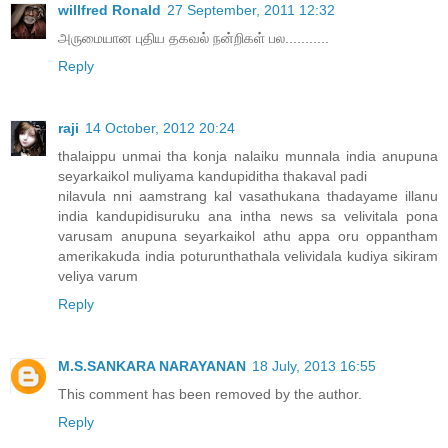
willfred Ronald
27 September, 2011 12:32
அருமையான புதிய தகவல் நன்றிகள் பல...........
Reply
raji
14 October, 2012 20:24
thalaippu unmai tha konja nalaiku munnala india anupuna
seyarkaikol muliyama kandupiditha thakaval padi
nilavula nni aamstrang kal vasathukana thadayame illanu
india kandupidisuruku ana intha news sa velivitala pona
varusam anupuna seyarkaikol athu appa oru oppantham
amerikakuda india poturunthathala velividala kudiya sikiram
veliya varum
Reply
M.S.SANKARA NARAYANAN
18 July, 2013 16:55
This comment has been removed by the author.
Reply