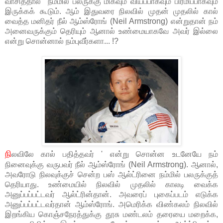
வாசித்தால் நம்மில் பலருக்கு மிகவும் வியப்பாகவும் பிரமிப்பாகவும்
இருக்கக் கூடும். ஆம் இதுவரை நிலவில் முதன் முதலில் கால்
வைத்த மனிதர் நீல் ஆம்ஸ்ரோங் (Neil Armstrong) என்றுதான் நம்
அனைவருக்கும் தெரியும் ஆனால் உண்மையாகவே அவர் இல்லை
என்று சொன்னால் நம்புவீர்களா... !?
நி
லவிலே கால் பதித்தவர் ' என்று சொன்ன உடனேயே நம்
நினைவுக்கு வருபவர் நீல் ஆம்ஸ்ரோங் (Neil Armstrong). ஆனால்,
அவரோடு நிலவுக்குச் சென்ற பஸ் ஆல்ட்ரினை நம்மில் பலருக்குத்
தெரியாது. உண்மையில் நிலவில் முதலில் காலடி வைக்க
அனுப்பப்பட்டவர் ஆல்ட்ரின்தான். அவரைப் புகைப்படம் எடுக்க
அனுப்பப்பட்டவர்தான் ஆம்ஸ்ரோங். அமெரிக்க விண்கலம் நிலவில்
இறங்கிய கொஞ்சநேரத்துக்கு தூசு மண்டலம் தரையை மறைக்க,