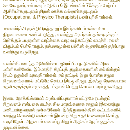
கே.கே. நகர், உள்ளகரம் ஆகிய 6 இடங்களில் 70க்கும் மேற்பட்ட
ஆசிரியர்களுடனும் திறன் ஊக்க வல்லுநர்களுடனும்
{Occupational & Physico Therapists} பணி புரிகிறார்கள்.
மனவள்ர்ச்சி குன்றியிருந்தாலும் இவர்களிடம் உள்ள சில
திறமைகளை கண்டெடுத்து, வளர்த்து அவர்கள் தங்களுக்கும்
பிறர்க்கும் பயனுள்ள வாழ்க்கை வாழ வழிகாட்டும் மைத்ரி, நலன்
விரும்பும் பெற்றொரும், நல்மனமுள்ள பல்ரின் ஆதரவோடு தற்போது
வளர்ந்து வருகிறது.
வளர்ச்சியடைந்த அமெரிக்கா, ஐரோப்பிய நாடுகளில் அரசு
பள்ளிகளிலேயே இம்மாதிரி சிறப்புக் குழந்தைகளின் கல்விக்கும்
இடம் ஒதுக்கி உதவுகிறார்கள். நம் நாட்டில் இது போன்ற சமூக
நிறுவனங்களால் மட்டுமே செய்ய இயலுகிறது. இதற்கு தேவையான
உதவிகளுக்கும் சமூகத்திடம்தான் பெற்று செயல்படவும் முடிகிறது.
இலாப நோக்கில்லாமல் அன்பளிப்புகளால் மட்டுமே நடக்கும்
நிறுவனம் என்பதை கடந்த சில மாதங்களாக நானும் இணைந்து
பணியாற்றுவதால் நன்கறிவேன். இந்நிறுவனத்தின் கூட்டங்களில்
கலந்து கொண்டு என்னால் இயன்ற சிறு உதவிகளையும் செய்து
வருகிறேன். அதனால் வலைப்பூவிலும் அதிகம் நேரம் ஒதுக்க
முடியவில்லை.