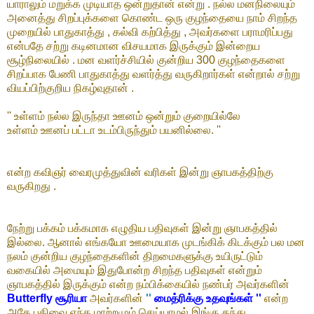
யாராலும் மறுக்க முடியாத ஒன்றுதான் என்று . நல்ல மனநிலையும்
அனைத்து சிறப்புக்களை கொண்ட ஒரு குழந்தையை நாம் சிறந்த
முறையில் பாதுகாத்து , கல்வி கற்பித்து , அவர்களை பராமரிப்பது
என்பதே சற்று கடினமான விசயமாக இருக்கும் இன்றைய
சூழ்நிலையில் . மன வளர்ச்சியில் குன்றிய 300 குழந்தைகளை
சிறப்பாக பேணி பாதுகாத்து வளர்த்து வருகிறார்கள் என்றால் சற்று
வியப்பிற்குறிய நிகழ்வுதான் .
'' உள்ளம் நல்ல இருந்தா ஊனம் ஒன்றும் குறையில்லே
உள்ளம் ஊனப் பட்டா உடம்பிருந்தும் பயனில்லை. ''
என்ற கவிஞர் வைரமுத்துவின் வரிகள் இன்று ஞாபகத்திற்கு
வருகிறது .
நேற்று பக்கம் பக்கமாக எழுதிய பதிவுகள் இன்று ஞாபகத்தில்
இல்லை. ஆனால் எங்கயோ ஊமையாக முடங்கிக் கிடக்கும் பல மன
நலம் குன்றிய குழந்தைகளின் திறமைகளுக்கு உயிருட்டும்
வகையில் அமையும் இதுபோன்ற சிறந்த பதிவுகள் என்றும்
ஞாபகத்தில் இருக்கும் என்ற நம்பிக்கையில் நண்பர் அவர்களின்
Butterfly சூரியா
அவர்களின்
''
மைத்ரிக்கு உதவுங்கள் ''
என்ற
அதே பதிவை எந்த மாற்றமும் செய்யாமல் இங்கு தந்து