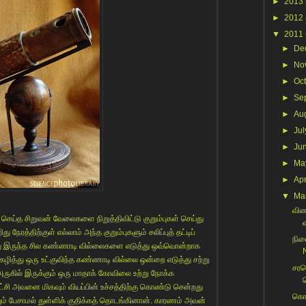
►
2013
►
2012
▼
2011
►
De
►
No
►
Oc
►
Se
►
Au
►
Jul
►
Ju
►
Ma
►
Apr
▼
Ma
விண
 செய்த சிறுவன் வேலைகளை நிறுத்திவிட்டு குறும்புகள் செய்து
வ
நேரத்திற்குள் எல்லாம் அந்த குறும்புகளும் சலிப்புத் தட்டிப்
நின
ு இருந்த சில கண்ணாடி வில்லைகளை எடுத்து ஒவ்வொன்றாக
ரம் கழித்து ஒரு உட்குவிந்த கண்ணாடி வில்லை ஒன்றை எடுத்து சற்று
சரவ
 அருகில் இருக்கும் ஒரு மாதாக் கோவிலை உற்று நோக்க
ி அவனை மிகவும் வியப்பின் உச்சத்திற்கு கொண்டு சென்றது
கொட்
ுவும் பேசாமல் துள்ளிக் குதிக்கத் தொடங்கினான். காரணம் அவன்