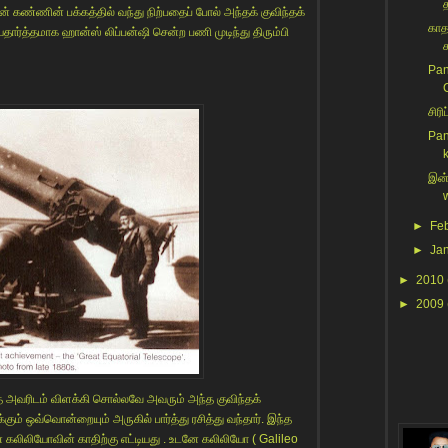
 கண்ணின் பக்கத்தில் வந்து நிற்பதைப் போல் அந்தக் குவிந்தக்
காத
ார்த்தமாக ஹான்ஸ் லிப்பன்ஷி சென்ற பணி முடிந்து திரும்பி
Pan
C
சிரி
Pan
இன்
w
►
Fe
►
Ja
►
2010
►
2009
 அவரிடம் விளக்கி சொல்லவே அவரும் அந்த குவிந்தக்
ம் ஒவ்வொன்றையும் அருகில் பார்த்து ரசித்து வந்தார். இந்த
லிலியோவின் காதிற்கு எட்டியது . உடனே கலிலியோ ( Galileo