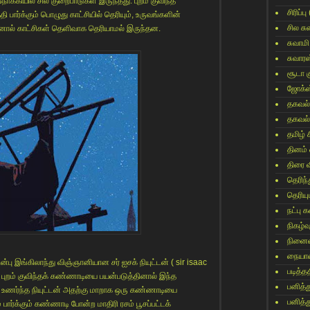
க்கியில் சில குறைபாடுகள் இருந்தது. புறம் குவிந்த
சிரிப்பு
ர்க்கும் பொழுது காட்சியில் தெரியும், உருவங்களின்
சில ச
னால் காட்சிகள் தெளிவாக தெரியாமல் இருந்தன.
சுவாமி
சுவார
சூடா க
ஜோக்ஸ
தகவல்
தகவல்
தமிழ் 
தினம்
திரை 
தெரிந
தெரிய
நட்பு
நிகழ்வ
நினைவ
நையாண
்பு இங்கிலாந்து விஞ்ஞானியான சர் ஐசக் நியுட்டன் ( sir isaac
படித்தத
் புறம் குவிந்தக் கண்ணாடியை பயன்படுத்தினால் இந்த
பனித்
 உணர்ந்த நியுட்டன் அதற்கு மாறாக ஒரு கண்ணாடியை
பனித்
் பார்க்கும் கண்ணாடி போன்ற மாதிரி ரசம் பூசப்பட்டக்