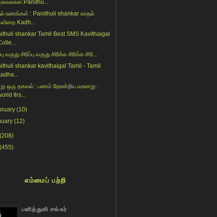
தகவல்கள்:Panithu...
ல் ரணங்கள் : Panithuli shankar காதல்
கவிதை Kadh...
ithuli shankar Tamil Best SMS Kavithaigal
olle...
ப்பு வருது சிரிப்பு வருது சிரிக்க சிரிக்க சிரி...
ithuli shankar kavithaigal Tamil - Tamil
kadha...
று ஒரு தகவல் : பணம் தோன்றிய வரலாறு :
orld firs...
bruary
(10)
nuary
(12)
(208)
(455)
எம்மைப் பற்றி
பனித்துளி சங்கர்