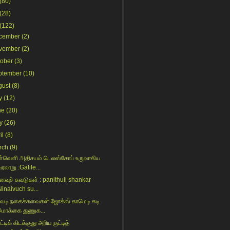
(80)
(28)
(122)
cember
(2)
vember
(2)
tober
(3)
ptember
(10)
gust
(8)
y
(12)
ne
(20)
y
(26)
il
(8)
rch
(9)
்வெளி அதிசயம் டெலஸ்கோப் உருவாகிய
ரலாறு :Galile...
ைவுச் சுவடுகள் : panithuli shankar
Ninaivuch su...
ெடி நகைச்சுவைகள் ஜோக்ஸ் காமெடி கடி
மொக்கை துணுக...
டிக் கிடக்குது அரிய குட்டித்