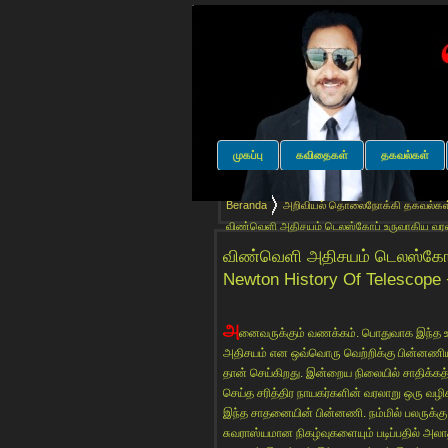
முகப்பு
கவிதைகள்
தகவல்கள்
Beranda
அறிவியல் தொலைநோக்கி தகவல்கள் உல
விண்வெளி அதிசயம் டெலஸ்கோப் உருவாகிய வரலாறு 
29+03+2011)
விண்வெளி அதிசயம் டெலஸ்கோப் 
Newton History Of Telescope
அ
னைவருக்கும் வணக்கம். பொதுவாக இந்த உலக
அதிசயம் என ஒவ்வொரு வெற்றிக்கு பின்னணியி
தான் செய்கிறது. இன்றைய நிலையில் சாதிக்கத்
செய்த சரித்திர நாயகர்களின் வரலாறு ஒரு வழிக
இந்த சாதனையின் பின்னணி. நம்மில் பலருக்
சுவராஸ்யமான நிகழ்வுகளையும் படிப்பதில் அ