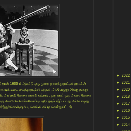
►
2022
►
2021
டித்தான் 1608-ம் ஆண்டு ஒரு முறை ஹாலந்து நாட்டில் ஹான்ஸ்
ண்ணாடிக் கடை வைத்து நடத்தி வந்தார். அப்பொழுது அங்கு தனது
►
2020
் அமர்த்தி வேலை வாங்கி வந்தார் . ஒரு நாள் ஒரு அவசர வேலை
►
2018
 வெளியில் செல்லவேண்டிய நிர்பந்தம் ஏற்ப்பட்டது. அப்பொழுது
►
2017
த்துக்கொள்ளும்படி சொல்லி விட்டு சென்றுவிட்டார்.
►
2016
►
2015
►
2014