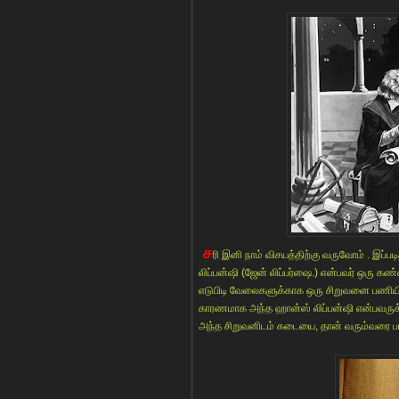
ச
ரி இனி நாம் விசயத்திற்கு வருவோம் . இப்ப
லிப்பன்ஷி (ஜேன் லிப்பர்ஷை.) என்பவர் ஒரு க
எடுபிடி வேலைகளுக்காக ஒரு சிறுவனை பணியில
காரணமாக அந்த ஹான்ஸ் லிப்பன்ஷி என்பவருக்கு
அந்த சிறுவனிடம் கடையை, தான் வரும்வரை பார்