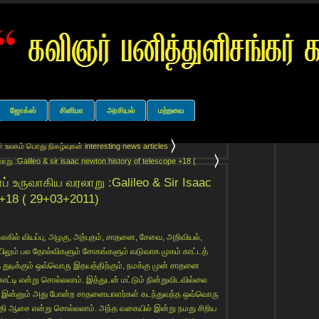
ஜோக்ஸ்
சினிமா
அரசியல்
மற்றவை
கம் பொது நிகழ்வுகள் interesting news articles
:Galileo & sir isaac newton history of telescope +18 (
உருவாகிய வரலாறு :Galileo & Sir Isaac
 +18 ( 29+03+2011)
ில் வியப்பு, அழகு, அற்புதம், சாதனை, சேவை, அறிவியல்,
லும் பல தோல்விகளும் சோகங்களும் வடுவாக முகம் காட்டத்
 துடிக்கும் ஒவ்வொரு இதயத்திற்கும், நமக்கு முன் சாதனை
ாட்டி என்று சொல்லலாம். இத்துடன் மட்டும் நின்றுவிடவில்லை
கு இன்னும் அது போன்ற சாதனையாளர்கள் கடந்துவந்த ஒவ்வொரு
லாதி ஆசை என்று சொல்லலாம். அந்த வகையில் இன்று நமது சிறிய