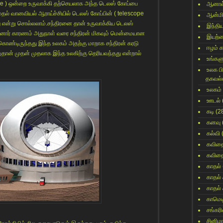
ope ) ஒன்றை உருவாக்கி தற்செயலாக அந்த டெலஸ் கோப்பை
ஆனால
 முதல் வானவியல் ஆராய்ச்சியில் டெலஸ் கோப்பின் ( telescope
ஆன்மி
து என்று சொல்லலாம்.சந்திரனை தான் உருவாக்கிய டெலஸ்
இந்தி
 போனார் காரணம் அதுநாள் வரை சந்திரன் மிகவும் மென்மையான
இயற்
கொண்டிருந்தது இந்த உலகம் அதற்கு மாறாக சந்திரன் கரடு
ஈழம் 
ான் முதன் முதலாக இந்த உலகிற்கு தெரியவந்தது என்றால்
உங்களு
உலக ப
தகவல்
உலகம்
ஊடல்
கடி
(2
கனவு
கல்வி
கவித
கவித
காதல்
காதல்
காதல்
காமெட
சங்கர
சினிம