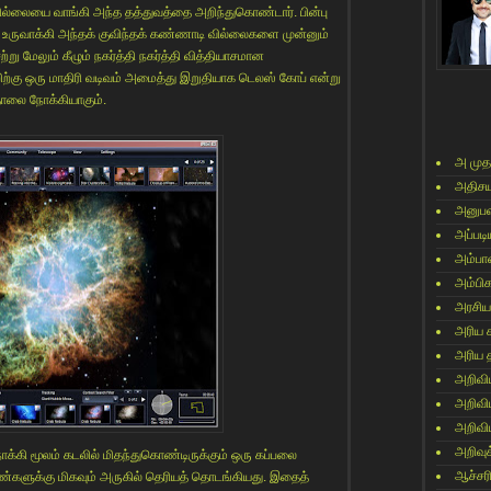
ில்லையை வாங்கி அந்த தத்துவத்தை அறிந்துகொண்டார். பின்பு
 உருவாக்கி அந்தக் குவிந்தக் கண்ணாடி வில்லைகளை முன்னும்
ு மேலும் கீழும் நகர்த்தி நகர்த்தி வித்தியாசமான
்றிற்கு ஒரு மாதிரி வடிவம் அமைத்து இறுதியாக டெலஸ் கோப் என்று
தொலை நோக்கியாகும்.
அ முத
அதிசய
அனுபவ
அப்படி
அம்பா
அம்பி
அரசிய
அரிய 
அரிய 
அறிவி
அறிவி
அறிவி
அறிவுக
்கி மூலம் கடலில் மிதந்துகொண்டிருக்கும் ஒரு கப்பலை
ஆச்சர
 கண்களுக்கு மிகவும் அருகில் தெரியத் தொடங்கியது. இதைத்