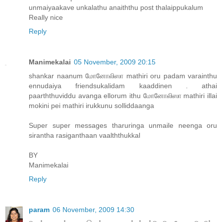
unmaiyaakave unkalathu anaiththu post thalaippukalum
Really nice
Reply
Manimekalai
05 November, 2009 20:15
shankar naanum மோனோலிஸா mathiri oru padam varainthu
ennudaiya friendsukalidam kaaddinen . athai
paarththuviddu avanga ellorum ithu மோனோலிஸா mathiri illai
mokini pei mathiri irukkunu solliddaanga
Super super messages tharuringa unmaile neenga oru
sirantha rasiganthaan vaalththukkal
BY
Manimekalai
Reply
param
06 November, 2009 14:30