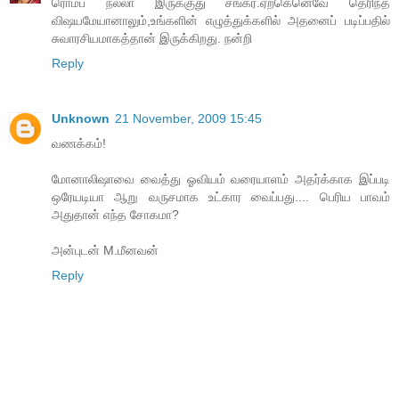
ரொம்ப நல்லா இருக்குது சங்கர்.ஏற்கெனெவே தெரிந்த
விஷயமேயானாலும்,உங்களின் எழுத்துக்களில் அதனைப் படிப்பதில்
சுவாரசியமாகத்தான் இருக்கிறது. நன்றி
Reply
Unknown
21 November, 2009 15:45
வணக்கம்!
மோனாலிஷாவை வைத்து ஓவியம் வரையாளம் அதர்க்காக இப்படி
ஒரேயடியா ஆறு வருசமாக உட்கார வைப்பது.... பெரிய பாவம்
அதுதான் எந்த சோகமா?
அன்புடன் M.மீனவன்
Reply