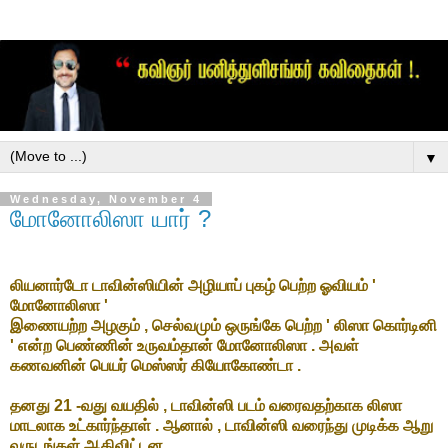
▼
Wednesday, November 4
மோனோலிஸா யார் ?
லியனார்டோ டாவின்ஸியின் அழியாப் புகழ் பெற்ற ஓவியம் '
மோனோலிஸா '
இணையற்ற அழகும் , செல்வமும் ஒருங்கே பெற்ற ' லிஸா கொர்டினி
' என்ற பெண்ணின் உருவம்தான் மோனோலிஸா . அவள்
கணவனின் பெயர் மெஸ்ஸர் கியோகோண்டா .
தனது 21 -வது வயதில் , டாவின்ஸி படம் வரைவதற்காக லிஸா
மாடலாக உட்கார்ந்தாள் . ஆனால் , டாவின்ஸி வரைந்து முடிக்க ஆறு
வருடங்கள் ஆகிவிட்டன .