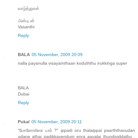
வாழ்த்துகள்
அன்புடன்
Vasanthi
Reply
BALA
05 November, 2009 20:09
nalla payanulla visayamthaan koduththu irukkinga super
BALA
Dubai
Reply
Pukal
05 November, 2009 20:11
"மோனோலிஸா யார் ?" ippadi oru thalaippai paarththavudan
udane athai padikkavendum enra aavalai thundividdathu .