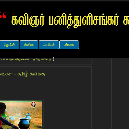
ஜோக்ஸ்
சினிமா
அரசியல்
மற்றவை
கரின் காதல் சிலுவைகள் - தமிழ் கவிதை
ுவைகள் - தமிழ் கவிதை