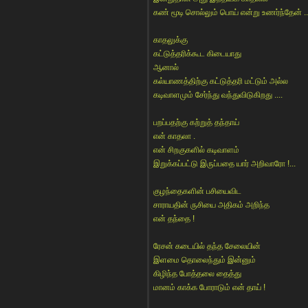
கண் மூடி சொல்லும் பொய் என்று உணர்ந்தேன் ..
காதலுக்கு
கட்டுத்தரிக்கூட கிடையாது
ஆனால்
கல்யாணத்திற்கு கட்டுத்தரி மட்டும் அல்ல
கடிவாளமும் சேர்ந்து வந்துவிடுகிறது ....
பறப்பதற்கு கற்றுத் தந்தாய்
என் காதலா .
என் சிறகுகளில் கடிவாளம்
இறுக்கப்பட்டு இருப்பதை யார் அறிவாரோ !...
குழந்தைகளின் பசியைவிட
சாராயதின் ருசியை அதிகம் அறிந்த
என் தந்தை !
ரேசன் கடையில் தந்த சேலையின்
இளமை தொலைந்தும் இன்னும்
கிழிந்த போத்தலை தைத்து
மானம் காக்க போராடும் என் தாய் !