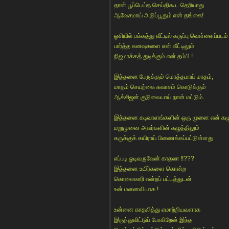
தான் பூப்பெய்த செய்திகூட தெரியாது
ஆவேசமாய் அடுப்பூதும் என் தங்கை!
ஓசியில் பக்கத்து வீட்டில் கருப்பு வெள்ளைப்படம்
பார்த்த கனவுகளை என் வீட்டிலும்
நிஜமாக்கத் துடிக்கும் என் தம்பி !
இத்தனை பேருக்கும் மொத்தமாய் மாதம்,
மாதம் செயற்கை சுவாசம் கொடுக்கும்
ஆக்சிஜன் குடுவையாய் நான் மட்டும்.
இத்தனை கடிவாளங்களின் ஒரு முனை என் கழுத
மறுமுனை அவர்களின் கழுத்திலும்
சுருக்குக் கயிராய் பிணைக்கப்பட்டுள்ளது
.
எப்படி ஓடிவருவேன் காதலா !!???
இத்தனை உயிர்களை கொன்ற
கொலைகாரி என்றப் பட்டத்துடன்
உன் மனைவியாக !
உன்னை காதலித்து ஏமாற்றியவளாக
இருந்துவிட்டுப் போகிறேன் இந்த