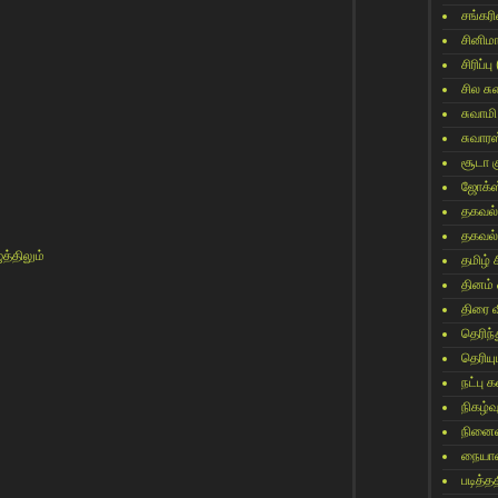
சங்கர
சினிம
சிரிப்பு
சில ச
சுவாமி
சுவார
சூடா க
ஜோக்ஸ
தகவல்
தகவல்
்திலும்
தமிழ் 
தினம்
திரை 
தெரிந
தெரிய
நட்பு
நிகழ்வ
நினைவ
நையாண
படித்தத