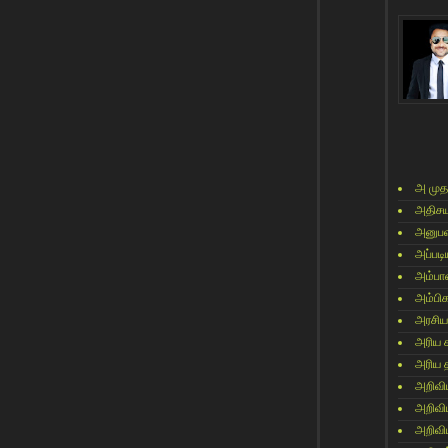
அ முத
அதிசய
அனுபவ
அப்படி
அம்பா
அம்பி
அரசிய
அரிய 
அரிய 
அறிவி
அறிவி
அறிவி