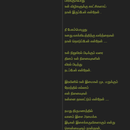
பார்க்கும்போது
உன் விழிகளுக்கு காட்சிகளாய்
நான் இருப்பேன் என்றேன் .
நீ பேசும்பொழுது
உனது வாக்கியத்திற்கு வார்த்தைகள்
நான் தொடுப்பேன் என்றேன் ....
உன் நிஜவிரல் பிடிக்கும் வரை
தினம் உன் நினைவுகளின்
விரல் பிடித்து
நடப்பேன் என்றேன்.
இரவினில் உன் இமைகள் மூட மறுக்கும்
நேரத்தில் எல்லாம்
என் நினைவுகள்
உன்னை தாலாட்டும் என்றேன் ....
நமது திருமணத்தில்
வானம் இசை அமைக்க
இடிகள் இசைக்கருவிகளாகும் என்று
சொன்னவளும் நான்தான்,