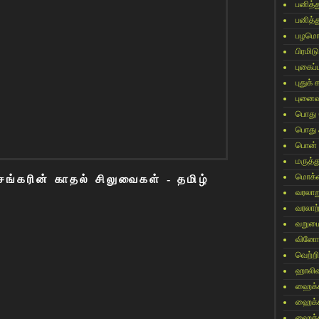
பனித்
பனித்
பழமொ
பிரமிட
புகைப
புதுக்
புனைவ
பொது
பொது 
பொன்
மருத்த
மொக்
ங்கரின் காதல் சிலுவைகள் - தமிழ்
வரலாற
வரலாற
வறும
வினோ
வெற்றி
ஹாலிவு
ஹைக்
ஹைக்
ஹைக்க