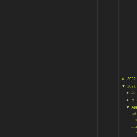
►
2022
▼
2021
►
Ju
►
Ma
▼
Apr
பனி
நாள
உ