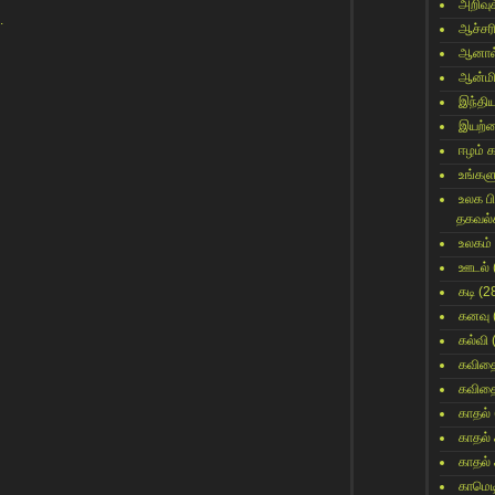
அறிவுக
.
ஆச்சர
ஆனால
ஆன்மி
இந்தி
இயற்
ஈழம் 
உங்களு
உலக ப
தகவல்
உலகம்
ஊடல்
கடி
(2
கனவு
கல்வி
கவித
கவித
காதல்
காதல்
காதல்
காமெட