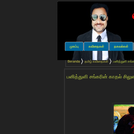
முகப்பு
கவிதைகள்
தகவல்கள்
Beranda
தமிழ் கவிதைகள்
பனித்துளி சங்
பனித்துளி சங்கரின் காதல் சில