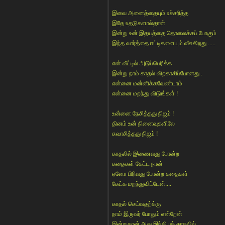
இவை அனைத்தையும் உச்சரித்த
இதே உதடுகளால்தான்
இன்று உன் இதயத்தை தொலைக்கப் போகும்
இந்த வார்த்தை ஈட்டிகளையும் வீசுகிறது .....
என் வீட்டில் அடுப்பெரிக்க
இன்று நாம் காதல் விறகாகிப்போனது .
என்னை மன்னிக்கவேண்டாம்
என்னை மறந்து விடுங்கள் !
உன்னை நேசித்தது நிஜம் !
தினம் உன் நினைவுகளிலே
சுவாசித்தது நிஜம் !
காதலில் இணைவது போன்ற
கதைகள் கேட்ட நான்
ஏனோ பிரிவது போன்ற கதைகள்
கேட்க மறந்துவிட்டேன்....
காதல் செய்வதற்க்கு
நாம் இருவர் போதும் என்றேன்
இன்றுதான் அது இந்தியக் காதலில்