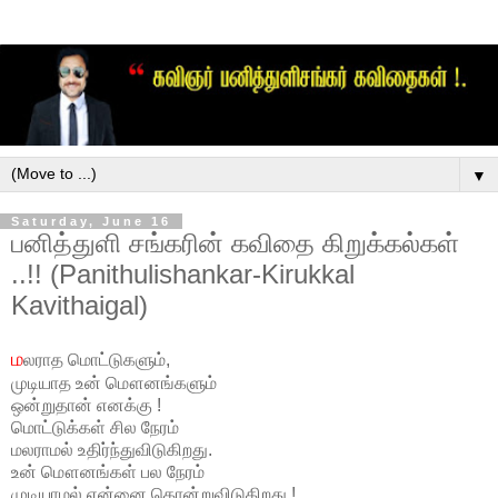
▼
Saturday, June 16
பனித்துளி சங்கரின் கவிதை கிறுக்கல்கள்
..!! (Panithulishankar-Kirukkal
Kavithaigal)
ம
லராத மொட்டுகளும்,
முடியாத உன் மௌனங்களும்
ஒன்றுதான் எனக்கு !
மொட்டுக்கள் சில நேரம்
மலராமல் உதிர்ந்துவிடுகிறது.
உன் மௌனங்கள் பல நேரம்
முடியாமல் என்னை கொன்றுவிடுகிறது !