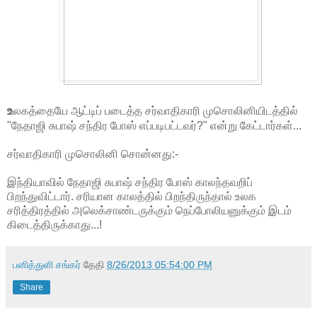
உ
லகத்தையே ஆட்டிப் படைத்த சர்வாதிகாரி முசொலினியிடத்தில்
"நேதாஜி சுபாஷ் சந்திர போஸ் எப்படிபட்டவர்?" என்று கேட்டார்கள்...
சர்வாதிகாரி முசொலினி சொன்னது:-
இந்தியாவில் நேதாஜி சுபாஷ் சந்திர போஸ் காலந்தவறிப்
பிறந்துவிட்டார். சரியான காலத்தில் பிறந்திருந்தால் உலக
சரித்திரத்தில் அலெக்சாண்டருக்கும் நெப்போலியனுக்கும் இடம்
கிடைத்திருக்காது...!
பனித்துளி சங்கர்
தேதி
8/26/2013 05:54:00 PM
Share