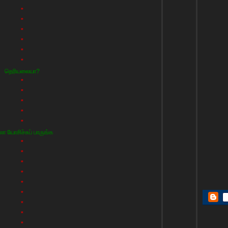
*
*
*
*
*
*
தெரியலையா?
*
*
*
*
*
லா யோசிச்சுப் பாருங்க
*
*
*
*
*
*
*
*
*