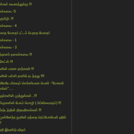
்கள் கவனத்துக்கு !!!
ச்சுவை -5
்குமிழி, !!!
ச்சுவை - 4
க்காத மேதை! பட்டம் பெறாத மேதை!
ச்சுவை - 1
ச்சுவை - 3
த்தாளர் நகைச்சுவை !!!
 கேட்ஸ் !!!
‌னின் ம‌ர‌ண‌ நாற்காலி !!!
னின் பள்ளி நாளில் நடந்தது !!!!
ிலேயே மிகவும் செக்ஸியான பெண் -"மேகான்
ாக்ஸ்".....
ர்களின் முத்துக்கள்...!!!
்குகளின் பேசும் மொழி ( பிபிலிகவாதம்) !!!
ர்ஷ்டத்தின் திறவுகோல்கள் !!!
 முன்னேற்ற நூலின் தந்தை நெப்போலியன் ஹில்
!!
்றி இரண்டு விதம்