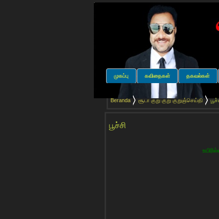
முகப்பு
கவிதைகள்
தகவல்கள்
Beranda
சூடா குறு குறு குறுஞ்செய்தி
பூச்
பூச்சி
உயிரில