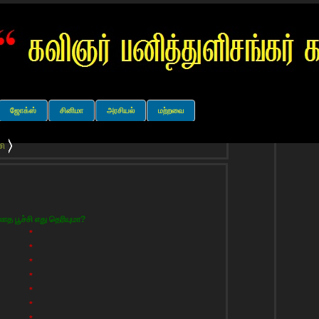
ஜோக்ஸ்
சினிமா
அரசியல்
மற்றவை
சி
்லாத பூச்சி எது தெரியுமா?
*
*
*
*
*
*
*