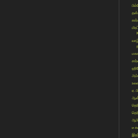
பில்க
தன்
கார்
மிர
K
வாழ
மகா
சார்
ஹிர
அம்ப
உலகை
ஏ. ப
ஆன்
தெர
தெர
ஆபிர
டீ 
இறந