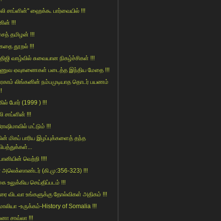
்லி சாப்ளின்" ஹைக்கூ பார்வையில் !!!
ின் !!!
ைத் தமிழன் !!!
ுகதை தூறல் !!!
்திஜி வாழ்வில் சுவையான நிகழ்ச்சிகள் !!!
ணுவ ஏவுகணைகள் படைத்த இந்திய மேதை !!!
ரகாம் லிங்கனின் நம்பமுடியாத தொடர் பயணம்
!!
கில் போர் (1999 ) !!!
லி சாப்ளின் !!!
ோஷிமாவில் மட்டும் !!!
ின் மிகப் பாரிய இழப்புக்களைத் தந்த
ிபத்துக்கள்...
ானியின் வெற்றி !!!!
 அலெக்ஸாண்டர் (கி.மு:356-323) !!!
ை உலுக்கிய செய்திப்படம் !!!
ை விடவா உங்களுக்கு தோல்விகள் அதிகம் !!!
ாலியா -உருக்கம்-History of Somalia !!!
பனா சாவ்லா !!!