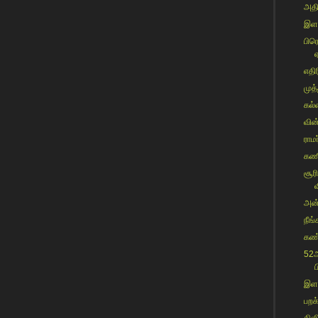
அதி
இளவ
பிர
எதி
முத்
கல்
வின்
ராம
கணி
சூர
அன்
நீங
கண்
52ஆ
ப
இளவ
பறக