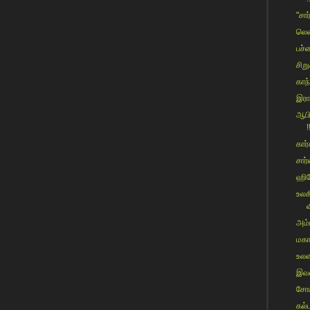
"சார
லென
பச்ச
சிற
காந
இரா
ஆபி
!
கார்
சார்
ஹிர
உலக
வ
அம்ப
மகா
உலக
இவர
சோம
கல்