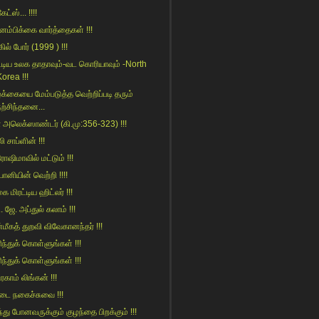
ேட்ஸ்... !!!!
னம்பிக்கை வார்த்தைகள் !!!
கில் போர் (1999 ) !!!
ட்டிய உலக‌ தாதாவும்-வட கொரியாவும் -North
orea !!!
்க்கையை மேம்படுத்த வெற்றிப்படி தரும்
நற்சிந்தனை...
 அலெக்ஸாண்டர் (கி.மு:356-323) !!!
லி சாப்ளின் !!!
ோஷிமாவில் மட்டும் !!!
ானியின் வெற்றி !!!!
 மிரட்டிய ஹிட்லர் !!!
ி. ஜே. அப்துல் கலாம் !!!
மீகத் துறவி விவேகானந்தர் !!!
ிந்துக் கொள்ளுங்கள் !!!
ிந்துக் கொள்ளுங்கள் !!!
காம் லிங்கன் !!!
கடை நகைச்சுவை !!!
்து போனவருக்கும் குழந்தை பிறக்கும் !!!