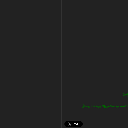
செத
இதை எனக்கு அனுப்பின புண்ணியவ