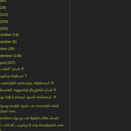
(80)
(28)
(122)
(208)
(455)
cember
(14)
vember
(8)
tober
(30)
ptember
(138)
gust
(207)
ானிக்" கப்பல் !!!
களுக்கு தெரியுமா ?
 வரலாற்றில் கரைபடிந்த அத்தியாயம் !!!
ியாவின் அணுசக்தி நீர்மூழ்கிக் கப்பல் !!!
்து அதிபர் நாசரும் சூயஸ் கால்வாயும். !!!
ஆவது வயதில் ஆரம்ப பாடசாலையில் கல்வி
ற்கும் உலக...
ாலிஸா மீது சூடான தேநீரை வீசிய பெண்
்டாவி விட்டவருக்கு 6 மாத சிறைத்தண்டனை
!!