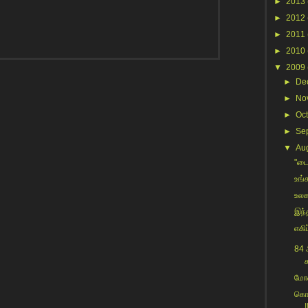
►
2013
►
2012
►
2011
►
2010
▼
2009
►
De
►
No
►
Oc
►
Se
▼
Au
"டைட
உங்
உலக
இந்த
எகிப
84 
க
மோன
கொட
!