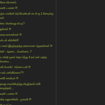
வேக விமானம்
ரசி டயானா !!!
ெஞ்சு மாவீரன் நெப்போலியன் டைரி ரூ.1 கோடிக்கு
ஏலம்
ரியை வெல்வது எப்படி?
துக்கள் !!!
லறை வாசகங்கள் !!!
ஸ்டன் சர்ச்சில்!!!
ர் பாலம் இருந்ததற்கு ஏராளமான ஆதாரங்கள் !!!
னி - ஆணா... பெண்ணா..?
ிய சக்தி மூலம் தொடர்ந்து 3 நாட்கள் பறந்த
விமானம...
னி பெசன்ட் அம்மை யார் !!!
்க லவ் பண்றீங்களா??
ணீர் காவியம் !!!
வது மாடியிலிருந்து விழுந்தவர் உயிர்
ிழைத்தார்;...
ரசி டயானா !!!
்கிற மனுசனிண்ட முகவரி !!!