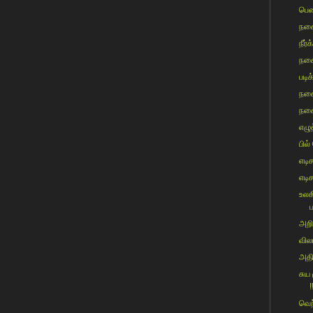
பெண
நகை
நீர்க
நகை
படி
நகை
நகை
எழு
பில்
எடிச
எடிச
உலக
ப
அறிஞ
விலங
அதி
சுய
!
வெற